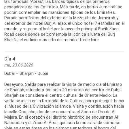
las famosas "Abras", las barcas típicas de los primeros
pescadores de los Emiratos. Más tarde, en barrio Jumeirah se
podrán contemplar las mansiones típicas de los Emiraties.
Parada para fotos del exterior de la Mezquita de Jumeirah y
del exterior del hotel Burj Al árab, el único hotel 7 estrellas en el
mundo, y regreso al hotel por la avenida principal Sheik Zaed
Road desde donde se contempla la icónica silueta del Burj
Khalifa, el edificio más alto del mundo. Tarde libre
Día 4
ma, 23.06.2026
Dubai – Sharjah - Dubai
Desayuno. Salida para realizar la visita de medio día al Emirato
de Sharjah, situado a tan solo 20 minutos del centro de Dubai.
Sharjah se considera el centro cultural de Oriente Medio. La
visita se inicia en la Rotonda de la Cultura, para proseguir hacia
el Museo de la Civilización Islámica. Visita y continuación hacia
la calle Corniche, donde se encuentra el Zoco de Oro de Al
Majara. En el corazón del distrito histórico se encuentran Al
Naboodah y el Zoco Al Arsa, que son la muestra de cómo se
vivía en estas áreas en los tiempos anteriores al boom del