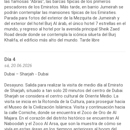
las famosas "Abras", las barcas típicas de los primeros
pescadores de los Emiratos. Más tarde, en barrio Jumeirah se
podrán contemplar las mansiones típicas de los Emiraties.
Parada para fotos del exterior de la Mezquita de Jumeirah y
del exterior del hotel Burj Al árab, el único hotel 7 estrellas en el
mundo, y regreso al hotel por la avenida principal Sheik Zaed
Road desde donde se contempla la icónica silueta del Burj
Khalifa, el edificio más alto del mundo. Tarde libre
Día 4
sá, 20.06.2026
Dubai – Sharjah - Dubai
Desayuno. Salida para realizar la visita de medio día al Emirato
de Sharjah, situado a tan solo 20 minutos del centro de Dubai.
Sharjah se considera el centro cultural de Oriente Medio. La
visita se inicia en la Rotonda de la Cultura, para proseguir hacia
el Museo de la Civilización Islámica. Visita y continuación hacia
la calle Corniche, donde se encuentra el Zoco de Oro de Al
Majara. En el corazón del distrito histórico se encuentran Al
Naboodah y el Zoco Al Arsa, que son la muestra de cómo se
vivía en estas áreas en los tiempos anteriores al boom del