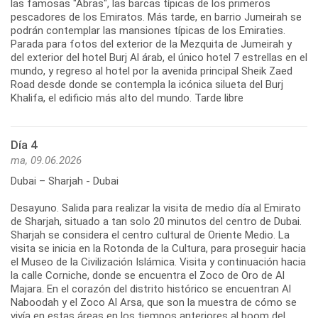
las famosas "Abras", las barcas típicas de los primeros
pescadores de los Emiratos. Más tarde, en barrio Jumeirah se
podrán contemplar las mansiones típicas de los Emiraties.
Parada para fotos del exterior de la Mezquita de Jumeirah y
del exterior del hotel Burj Al árab, el único hotel 7 estrellas en el
mundo, y regreso al hotel por la avenida principal Sheik Zaed
Road desde donde se contempla la icónica silueta del Burj
Khalifa, el edificio más alto del mundo. Tarde libre
Día 4
ma, 09.06.2026
Dubai – Sharjah - Dubai
Desayuno. Salida para realizar la visita de medio día al Emirato
de Sharjah, situado a tan solo 20 minutos del centro de Dubai.
Sharjah se considera el centro cultural de Oriente Medio. La
visita se inicia en la Rotonda de la Cultura, para proseguir hacia
el Museo de la Civilización Islámica. Visita y continuación hacia
la calle Corniche, donde se encuentra el Zoco de Oro de Al
Majara. En el corazón del distrito histórico se encuentran Al
Naboodah y el Zoco Al Arsa, que son la muestra de cómo se
vivía en estas áreas en los tiempos anteriores al boom del