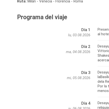
Ruta:
Milán - Venecia - Florencia - Roma
Programa del viaje
Present
Día 1
al hote
lu, 03.08.2026
Desayun
Día 2
Vittori
ma, 04.08.2026
Shakesp
acercar
Desayu
Día 3
laBasíl
mi, 05.08.2026
dela R
Por la
menosc
Desayun
Día 4
reliqui
ju, 06.08.2026