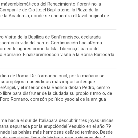
s másemblemáticos del Renacimiento florentino:la
Campanile de Giotto,el Baptisterio, la Plaza de la
 de la Academia, donde se encuentra elDavid original de
o.Visita de la Basílica de SanFrancisco, declarada
sentanla vida del santo. Continuación haciaRoma.
riendolugares como la Isla Tiberina,el barrio del
ro Romano. Finalizaremoscon visita a la Roma Barroca:la
ística de Roma. De formaopcional, por la mañana se
e loscomplejos museísticos más importantesque
lÁngel, y el interior de la Basílica deSan Pedro, centro
 libre para disfrutar de la ciudada su propio ritmo o, de
lForo Romano, corazón político ysocial de la antigua
hacia el sur de Italiapara descubrir tres joyas únicas
ana sepultada por la erupcióndel Vesubio en el año 79
a unade las bahías más hermosas delMediterráneo. Desde