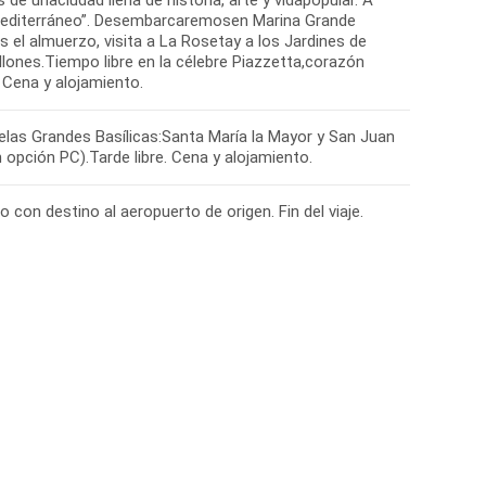
 de unaciudad llena de historia, arte y vidapopular. A
l Mediterráneo”. Desembarcaremosen Marina Grande
 el almuerzo, visita a La Rosetay a los Jardines de
ones.Tiempo libre en la célebre Piazzetta,corazón
 Cena y alojamiento.
elas Grandes Basílicas:Santa María la Mayor y San Juan
opción PC).Tarde libre. Cena y alojamiento.
 con destino al aeropuerto de origen. Fin del viaje.