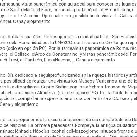
aremosuna visita panorámica con guíalocal para conocer los lugare
l de Santa Maríadel Fiore, coronada por la cúpula deBrunelleschi, el 
ay el Ponte Vecchio. Opcionalmente,posibilidad de visitar la Galería
 Ángel. Cenay alojamiento.
o. Salida hacia Asís, famosapor ser la ciudad natal de San Francisc
onio dela Humanidad por la UNESCO, confrescos de Giotto que repre
o (sólo en opción PC). Por la tarde,visita panorámica de Roma, recor
vere, el Coliseo, elArco de Constantino, y vistas panorámicasdel Fo
 di Trevi, el Panteón, PlazaNavona,…. Cena y alojamiento
no. Día dedicado a seguirprofundizando en la riqueza históricay art
la posibilidad de realizar una visitaa los Museos Vaticanos, uno d
en la extraordinaria Capilla Sixtina,con los célebres frescos de Migue
ual del catolicismo.Almuerzo (sólo en opción PC). Por la tarde,tiempo
cional, completar la experienciaromana con la visita al Coliseo y e
Cena y alojamiento.
no. Les proponemos la excursiónopcional de día completodesde Roma 
fo de Nápoles. La primera paradaserá Pompeya, la antigua ciudadrom
ontinuaciónhacia Nápoles, capital delMezzogiorno, situada frente 