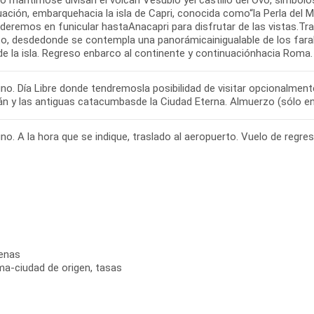
o marítimose divisan el volcán Vesubio yel castillo del Ovo, símbolos
uación, embarquehacia la isla de Capri, conocida como“la Perla de
eremos en funicular hastaAnacapri para disfrutar de las vistas.Tras
o, desdedonde se contempla una panorámicainigualable de los farall
de la isla. Regreso enbarco al continente y continuaciónhacia Roma.
no. Día Libre donde tendremosla posibilidad de visitar opcionalment
án y las antiguas catacumbasde la Ciudad Eterna. Almuerzo (sólo en 
o. A la hora que se indique, traslado al aeropuerto. Vuelo de regreso
cenas
oma-ciudad de origen, tasas