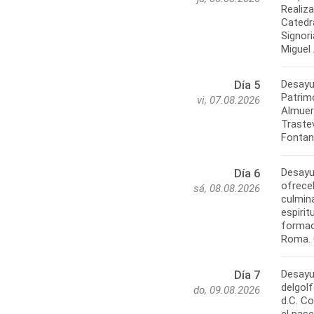
Realiz
Catedra
Signori
Miguel
Desayun
Día 5
Patrim
vi, 07.08.2026
Almuerz
Traste
Fontana
Desayu
Día 6
ofrece
sá, 08.08.2026
culmina
espirit
formaop
Roma. 
Desayu
Día 7
delgol
do, 09.08.2026
d.C. C