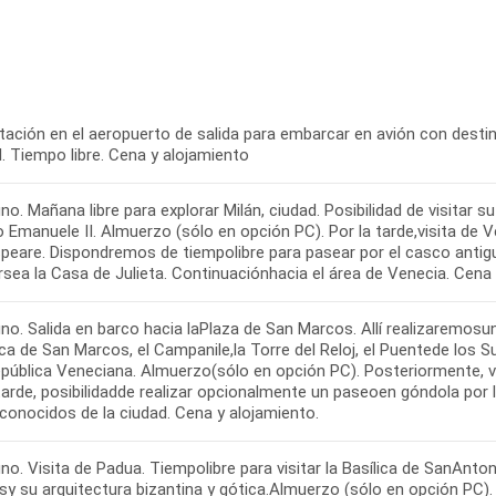
ación en el aeropuerto de salida para embarcar en avión con destino
l. Tiempo libre. Cena y alojamiento
o. Mañana libre para explorar Milán, ciudad. Posibilidad de visitar
o Emanuele II. Almuerzo (sólo en opción PC). Por la tarde,visita de 
eare. Dispondremos de tiempolibre para pasear por el casco antiguo,
sea la Casa de Julieta. Continuaciónhacia el área de Venecia. Cena 
no. Salida en barco hacia laPlaza de San Marcos. Allí realizaremosu
ica de San Marcos, el Campanile,la Torre del Reloj, el Puentede los Su
epública Veneciana. Almuerzo(sólo en opción PC). Posteriormente, vi
 tarde, posibilidadde realizar opcionalmente un paseoen góndola por
onocidos de la ciudad. Cena y alojamiento.
o. Visita de Padua. Tiempolibre para visitar la Basílica de SanAnt
asy su arquitectura bizantina y gótica.Almuerzo (sólo en opción PC). 