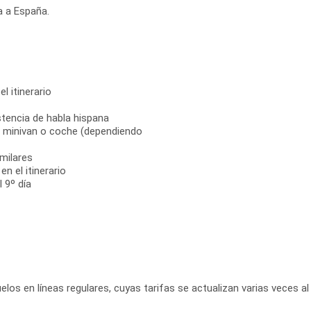
a a España.
el itinerario
stencia de habla hispana
s, minivan o coche (dependiendo
milares
n el itinerario
 9º día
elos en líneas regulares, cuyas tarifas se actualizan varias veces al 