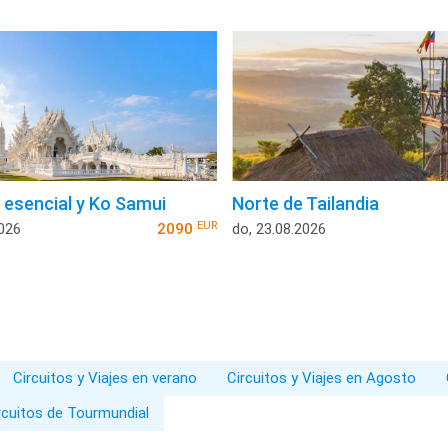
a esencial y Ko Samui
Norte de Tailandia
EUR
2026
2090
do, 23.08.2026
Circuitos y Viajes en verano
Circuitos y Viajes en Agosto
rcuitos de Tourmundial