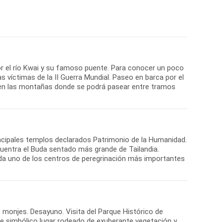
or el río Kwai y su famoso puente. Para conocer un poco
s víctimas de la II Guerra Mundial. Paseo en barca por el
ar en las montañas donde se podrá pasear entre tramos
rincipales templos declarados Patrimonio de la Humanidad.
uentra el Buda sentado más grande de Tailandia.
ada uno de los centros de peregrinación más importantes
s monjes. Desayuno. Visita del Parque Histórico de
te simbólico lugar rodeado de exuberante vegetación y