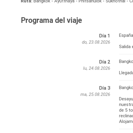
Ruta:
Bangkok - Ayutthaya - Phitsanulok - Sukhothai - C
Programa del viaje
España
Día 1
do, 23.08.2026
Salida
Bangk
Día 2
lu, 24.08.2026
Bangk
Día 3
ma, 25.08.2026
Desayun
nuestr
de 5 t
reclina