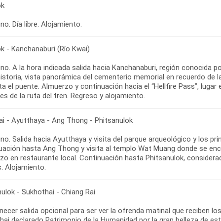
ok
o. Día libre. Alojamiento.
k - Kanchanaburi (Río Kwai)
no. A la hora indicada salida hacia Kanchanaburi, región conocida p
istoria, vista panorámica del cementerio memorial en recuerdo de la
ta el puente. Almuerzo y continuación hacia el “Hellfire Pass”, lug
ai - Ayutthaya - Ang Thong - Phitsanulok
o. Salida hacia Ayutthaya y visita del parque arqueológico y los p
uación hasta Ang Thong y visita al templo Wat Muang donde se enc
zo en restaurante local. Continuación hasta Phitsanulok, consider
ulok - Sukhothai - Chiang Rai
ecer salida opcional para ser ver la ofrenda matinal que reciben lo
hai declarado Patrimonio de la Humanidad por la gran belleza de es