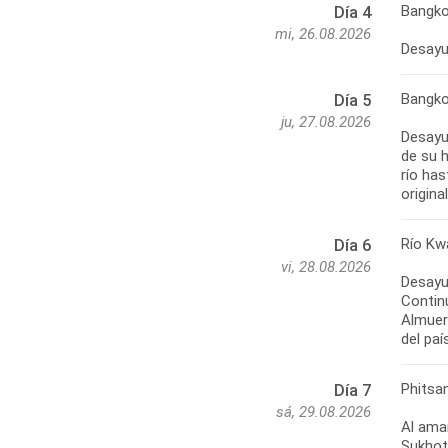
Bangk
Día 4
mi, 26.08.2026
Desayun
Bangko
Día 5
ju, 27.08.2026
Desayu
de su h
río has
Río Kw
Día 6
vi, 28.08.2026
Desayun
Contin
Almuer
Phitsan
Día 7
sá, 29.08.2026
Al aman
Sukhot