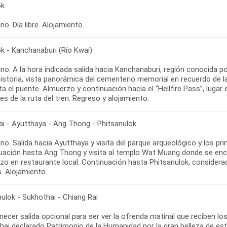
ok
o. Día libre. Alojamiento.
k - Kanchanaburi (Río Kwai)
no. A la hora indicada salida hacia Kanchanaburi, región conocida p
istoria, vista panorámica del cementerio memorial en recuerdo de la
ta el puente. Almuerzo y continuación hacia el “Hellfire Pass”, lug
ai - Ayutthaya - Ang Thong - Phitsanulok
o. Salida hacia Ayutthaya y visita del parque arqueológico y los p
uación hasta Ang Thong y visita al templo Wat Muang donde se enc
zo en restaurante local. Continuación hasta Phitsanulok, consider
ulok - Sukhothai - Chiang Rai
ecer salida opcional para ser ver la ofrenda matinal que reciben lo
hai declarado Patrimonio de la Humanidad por la gran belleza de es