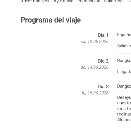
Ruta:
Bangkok - Ayutthaya - Phitsanulok - Sukhothai - C
Programa del viaje
España
Día 1
sá, 13.06.2026
Salida
Bangk
Día 2
do, 14.06.2026
Bangk
Día 3
lu, 15.06.2026
Desayun
nuestr
de 5 t
reclina