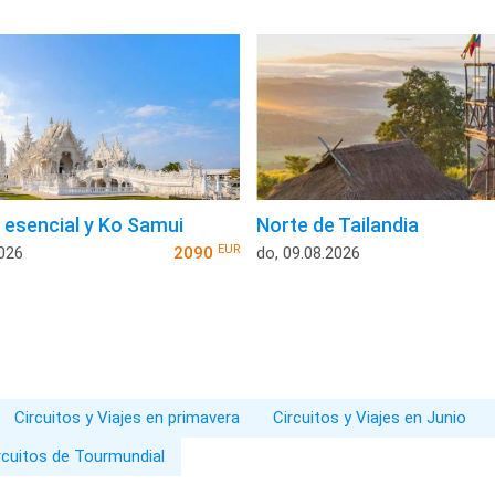
a esencial y Ko Samui
Norte de Tailandia
EUR
2026
2090
do, 09.08.2026
Circuitos y Viajes en primavera
Circuitos y Viajes en Junio
rcuitos de Tourmundial