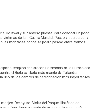
or el río Kwai y su famoso puente. Para conocer un poco
s víctimas de la II Guerra Mundial. Paseo en barca por el
ar en las montañas donde se podrá pasear entre tramos
rincipales templos declarados Patrimonio de la Humanidad.
uentra el Buda sentado más grande de Tailandia.
ada uno de los centros de peregrinación más importantes
s monjes. Desayuno. Visita del Parque Histórico de
te simbólico lugar rodeado de exuberante vegetación y