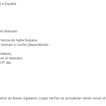
a a España.
el itinerario
stencia de habla hispana
s, minivan o coche (dependiendo
milares
n el itinerario
 9º día
elos en líneas regulares, cuyas tarifas se actualizan varias veces al 