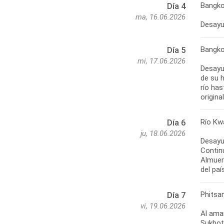
Bangk
Día 4
ma, 16.06.2026
Desayun
Bangko
Día 5
mi, 17.06.2026
Desayu
de su h
río has
Río Kw
Día 6
ju, 18.06.2026
Desayun
Contin
Almuer
Phitsan
Día 7
vi, 19.06.2026
Al aman
Sukhot