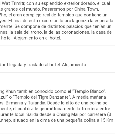
Wat Trimitr, con su espléndido exterior dorado, el cual
 más grande del mundo. Pasaremos por China Town,
Pho, el gran complejo real de templos que contiene un
yes. El final de esta excursión lo protagoniza la esperada
iguamente. Se compone de distintos palacios que tenían un
es, la sala del trono, la de las coronaciones, la casa de
hotel. Alojamiento en el hotel.
ai. Llegada y traslado al hotel. Alojamiento
Rong Khun también conocido como el “Templo Blanco”.
zul” o “Templo del Tigre Danzante”. A media mañana
, Birmania y Tailandia. Desde lo alto de una colina se
luente, el cual divide geométricamente la frontera entre
aurante local. Salida desde a Chiang Mai por carretera (3
 Suthep, situado en la cima de una pequeña colina a 15 Km