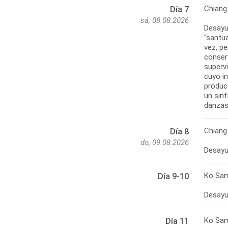
Chiang
Día 7
sá, 08.08.2026
Desayun
“santu
vez, pe
conser
supervi
cuyo i
produc
un sin
danzas 
Chiang
Día 8
do, 09.08.2026
Ko Sa
Día 9-10
Desayun
Ko Sam
Día 11