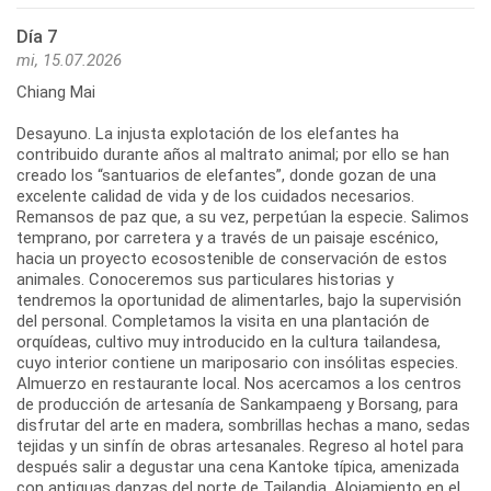
Día 7
mi, 15.07.2026
Chiang Mai
Desayuno. La injusta explotación de los elefantes ha
contribuido durante años al maltrato animal; por ello se han
creado los “santuarios de elefantes”, donde gozan de una
excelente calidad de vida y de los cuidados necesarios.
Remansos de paz que, a su vez, perpetúan la especie. Salimos
temprano, por carretera y a través de un paisaje escénico,
hacia un proyecto ecosostenible de conservación de estos
animales. Conoceremos sus particulares historias y
tendremos la oportunidad de alimentarles, bajo la supervisión
del personal. Completamos la visita en una plantación de
orquídeas, cultivo muy introducido en la cultura tailandesa,
cuyo interior contiene un mariposario con insólitas especies.
Almuerzo en restaurante local. Nos acercamos a los centros
de producción de artesanía de Sankampaeng y Borsang, para
disfrutar del arte en madera, sombrillas hechas a mano, sedas
tejidas y un sinfín de obras artesanales. Regreso al hotel para
después salir a degustar una cena Kantoke típica, amenizada
con antiguas danzas del norte de Tailandia. Alojamiento en el