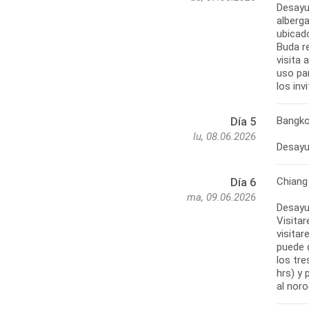
Desayun
alberg
ubicado
Buda re
visita 
uso par
los inv
Bangko
Día 5
lu, 08.06.2026
Desayun
Chiang
Día 6
ma, 09.06.2026
Desayu
Visita
visitar
puede d
los tre
hrs) y 
al noro