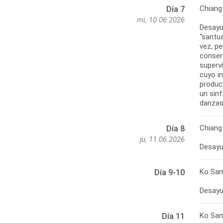
Chiang
Día 7
mi, 10.06.2026
Desayun
“santu
vez, pe
conser
supervi
cuyo i
produc
un sin
danzas 
Chiang
Día 8
ju, 11.06.2026
Ko Sa
Día 9-10
Desayun
Ko Sam
Día 11