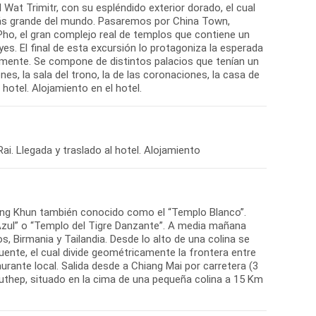
Wat Trimitr, con su espléndido exterior dorado, el cual
 más grande del mundo. Pasaremos por China Town,
Pho, el gran complejo real de templos que contiene un
yes. El final de esta excursión lo protagoniza la esperada
iguamente. Se compone de distintos palacios que tenían un
es, la sala del trono, la de las coronaciones, la casa de
hotel. Alojamiento en el hotel.
ai. Llegada y traslado al hotel. Alojamiento
Rong Khun también conocido como el “Templo Blanco”.
zul” o “Templo del Tigre Danzante”. A media mañana
, Birmania y Tailandia. Desde lo alto de una colina se
luente, el cual divide geométricamente la frontera entre
aurante local. Salida desde a Chiang Mai por carretera (3
 Suthep, situado en la cima de una pequeña colina a 15 Km