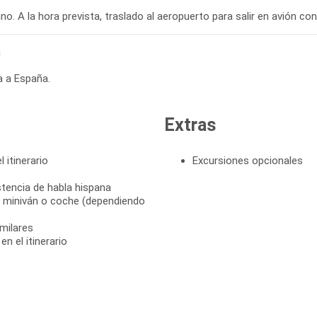
o. A la hora prevista, traslado al aeropuerto para salir en avión c
a
a a España.
Extras
 itinerario
Excursiones opcionales
stencia de habla hispana
s, miniván o coche (dependiendo
milares
n el itinerario