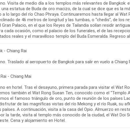
o. Visita de medio día a los templos más relevantes de Bangkok: el 
a una estatua de Buda de oro macizo, de la cual se dice que es la
 a lo largo del río Chao Phraya. Continuaremos hasta llegar al Wat 
clinado de 46 metros de longitud y las tumbas, o “chedis”, de los re
al Gran Palacio, en el que los Reyes de Tailandia solían residir ant
a cada ocasión, como el palacio de los funerales, el de las recepcion
itados reales y el maravilloso templo del Buda Esmeralda. Regreso al 
k - Chiang Rai
o. Traslado al aeropuerto de Bangkok para salir en vuelo a Chiang R
 Rai - Chiang Mai
no en hotel. Tras el desayuno, primera parada para visitar el Wat 
remos también el Wat Rong Suean Ten, conocido como el “Templo A
emos el famoso triángulo de oro, punto de reunión de los países Laos
isfrutar de las magníficas vistas del río Mekong y el río Ruak, su af
s países. A continuación, visita a la casa del Opio. Almuerzo en rest
por la tarde, visita al templo más conocido de la ciudad, el Wat Doi
este. Cena y alojamiento en Hotel.