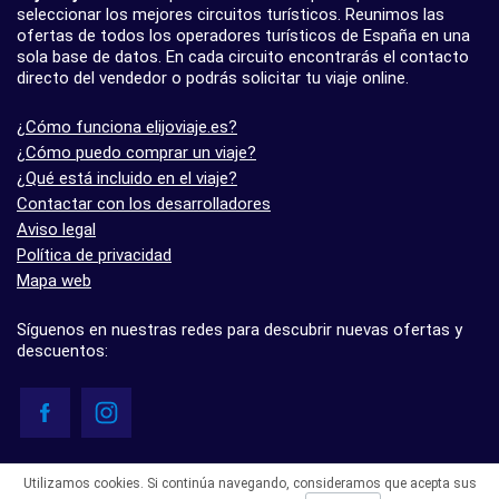
seleccionar los mejores circuitos turísticos. Reunimos las
ofertas de todos los operadores turísticos de España en una
sola base de datos. En cada circuito encontrarás el contacto
directo del vendedor o podrás solicitar tu viaje online.
¿Cómo funciona elijoviaje.es?
¿Cómo puedo comprar un viaje?
¿Qué está incluido en el viaje?
Contactar con los desarrolladores
Aviso legal
Política de privacidad
Mapa web
Síguenos en nuestras redes para descubrir nuevas ofertas y
descuentos:
© elijoviaje.es – Plataforma de búsqueda de viajes organizados, 2026
Utilizamos cookies. Si continúa navegando, consideramos que acepta sus
- 5.0 basado en 7 opiniones