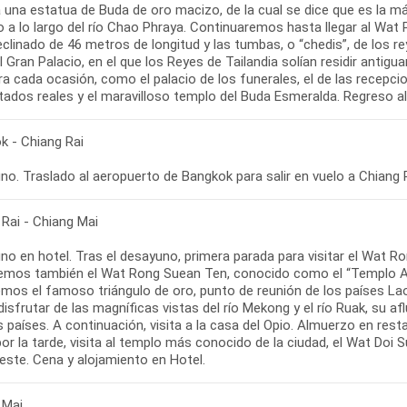
a una estatua de Buda de oro macizo, de la cual se dice que es la
 a lo largo del río Chao Phraya. Continuaremos hasta llegar al Wat 
clinado de 46 metros de longitud y las tumbas, o “chedis”, de los re
al Gran Palacio, en el que los Reyes de Tailandia solían residir ant
a cada ocasión, como el palacio de los funerales, el de las recepcion
k - Chiang Rai
 Rai - Chiang Mai
no en hotel. Tras el desayuno, primera parada para visitar el Wat 
remos también el Wat Rong Suean Ten, conocido como el “Templo A
emos el famoso triángulo de oro, punto de reunión de los países Laos
isfrutar de las magníficas vistas del río Mekong y el río Ruak, su af
s países. A continuación, visita a la casa del Opio. Almuerzo en rest
por la tarde, visita al templo más conocido de la ciudad, el Wat Doi
 Mai