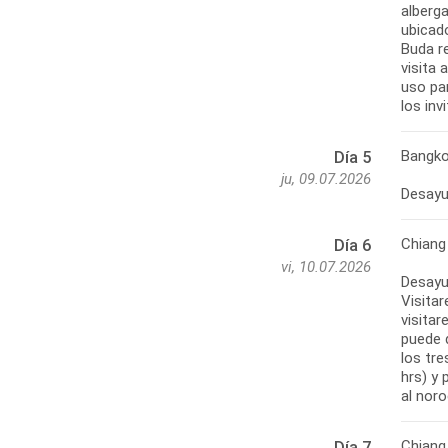
alberg
ubicado
Buda re
visita 
uso par
Bangko
Día 5
ju, 09.07.2026
Chiang
Día 6
vi, 10.07.2026
Desayu
Visita
visitar
puede d
los tre
hrs) y 
Chiang
Día 7