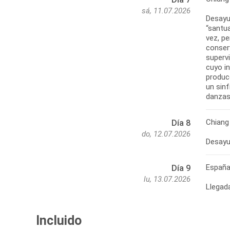
sá, 11.07.2026
Desayun
“santu
vez, pe
conser
supervi
cuyo i
produc
un sin
Chiang
Día 8
do, 12.07.2026
Españ
Día 9
lu, 13.07.2026
Llegad
Incluido