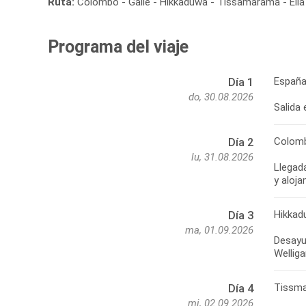
Ruta:
Colombo - Galle - Hikkaduwa - Tissamarama - Ella 
Programa del viaje
España
Día 1
do, 30.08.2026
Salida
Colomb
Día 2
lu, 31.08.2026
Llegada
Hikkad
Día 3
ma, 01.09.2026
Desayu
Tissma
Día 4
mi, 02.09.2026