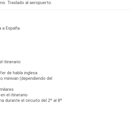
no. Traslado al aeropuerto.
a
a a España.
l itinerario
fer de habla inglesa
 o minivan (dependiendo del
milares
n el itinerario
 durante el circuito del 2º al 8º