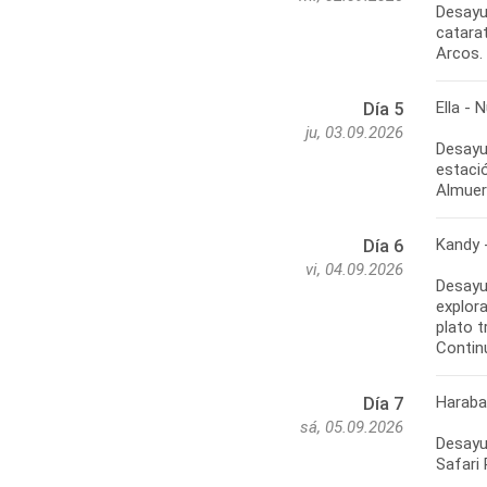
Desayun
catarat
Ella - 
Día 5
ju, 03.09.2026
Desayu
estació
Kandy 
Día 6
vi, 04.09.2026
Desayu
explora
plato 
Harab
Día 7
sá, 05.09.2026
Desayun