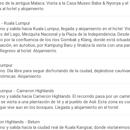
lles de la antigua Malaca. Visita a la Casa Museo Baba & Nyonya y 
 al hotel y alojamiento.
 - Kuala Lumpur
o y salida hacia Kuala Lumpur, llegada y alojamiento en el hotel. Vi
s del Lago, Mezquita Nacional y la Plaza de la Independencia. Desde 
o por la confluencia de los ríos Gombak y Klang, donde está situada
uación, en autobús, por Kampung Baru y finaliza la visita con una 
Regreso al hotel. Alojamiento.
Lumpur
o. Día libre para seguir disfrutando de la ciudad, dejándose cautiva
nómicas. Alojamiento.
Lumpur - Cameron Highlands
o y salida hacia Cameron Highlands. El recorrido pasa por un camino
 se visita a una plantación de té y al pueblo de Asli. Esta zona es 
que vive aun en los bosques. Llegada y alojamiento en el hotel.
n Highlands - Belum
o y salida hacia la ciudad real de Kuala Kangsar, donde visitaremos 