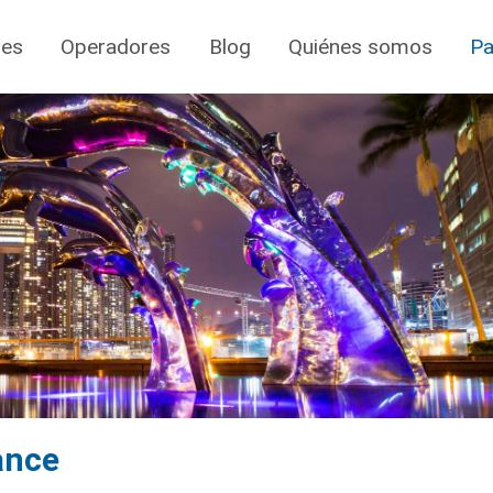
jes
Operadores
Blog
Quiénes somos
Pa
ance