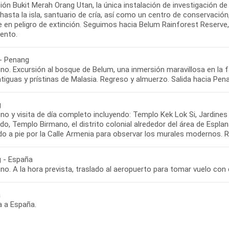
ión Bukit Merah Orang Utan, la única instalación de investigación d
 hasta la isla, santuario de cría, así como un centro de conservació
 en peligro de extinción. Seguimos hacia Belum Rainforest Reserve, 
iento.
- Penang
o. Excursión al bosque de Belum, una inmersión maravillosa en la fau
iguas y prístinas de Malasia. Regreso y almuerzo. Salida hacia Penan
g
no y visita de día completo incluyendo: Templo Kek Lok Si, Jardines
do, Templo Birmano, el distrito colonial alrededor del área de Esp
do a pie por la Calle Armenia para observar los murales modernos. 
 - España
no. A la hora prevista, traslado al aeropuerto para tomar vuelo con
a
a a España.