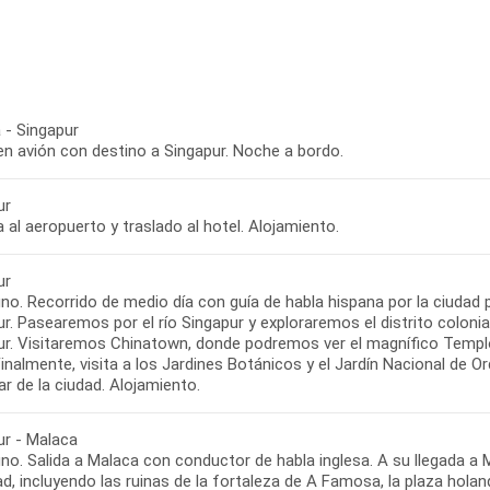
 - Singapur
en avión con destino a Singapur. Noche a bordo.
ur
 al aeropuerto y traslado al hotel. Alojamiento.
ur
o. Recorrido de medio día con guía de habla hispana por la ciudad par
r. Pasearemos por el río Singapur y exploraremos el distrito colonia
ur. Visitaremos Chinatown, donde podremos ver el magnífico Templo 
inalmente, visita a los Jardines Botánicos y el Jardín Nacional de Orqu
ar de la ciudad. Alojamiento.
ur - Malaca
o. Salida a Malaca con conductor de habla inglesa. A su llegada a Ma
ad, incluyendo las ruinas de la fortaleza de A Famosa, la plaza hola