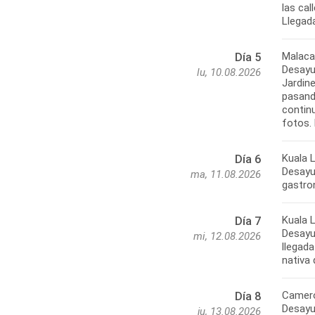
las ca
Llegada
Malaca
Día 5
Desayun
lu, 10.08.2026
Jardine
pasand
contin
fotos. 
Kuala 
Día 6
Desayun
ma, 11.08.2026
gastro
Kuala 
Día 7
Desayun
mi, 12.08.2026
llegada
nativa 
Camero
Día 8
Desayun
ju, 13.08.2026