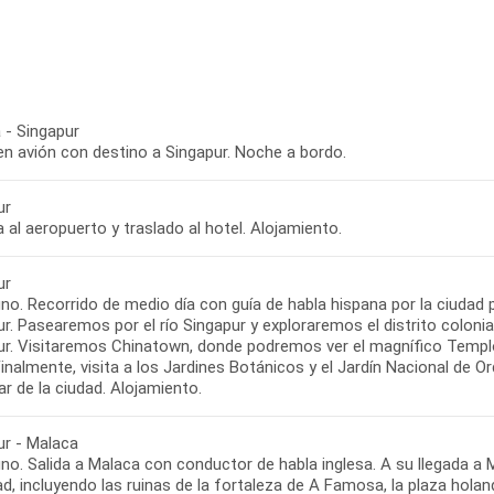
 - Singapur
en avión con destino a Singapur. Noche a bordo.
ur
 al aeropuerto y traslado al hotel. Alojamiento.
ur
o. Recorrido de medio día con guía de habla hispana por la ciudad par
r. Pasearemos por el río Singapur y exploraremos el distrito colonia
ur. Visitaremos Chinatown, donde podremos ver el magnífico Templo 
inalmente, visita a los Jardines Botánicos y el Jardín Nacional de Orqu
ar de la ciudad. Alojamiento.
ur - Malaca
o. Salida a Malaca con conductor de habla inglesa. A su llegada a Ma
ad, incluyendo las ruinas de la fortaleza de A Famosa, la plaza hola