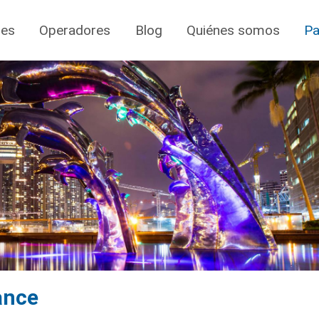
jes
Operadores
Blog
Quiénes somos
Pa
ance