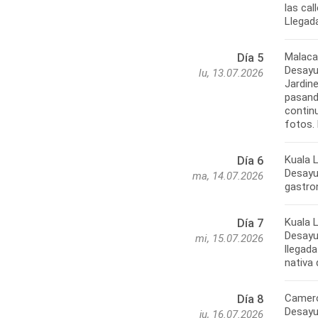
las ca
Llegada
Malaca
Día 5
Desayun
lu, 13.07.2026
Jardine
pasand
contin
fotos. 
Kuala 
Día 6
Desayun
ma, 14.07.2026
gastro
Kuala 
Día 7
Desayun
mi, 15.07.2026
llegada
nativa 
Camero
Día 8
Desayun
ju, 16.07.2026