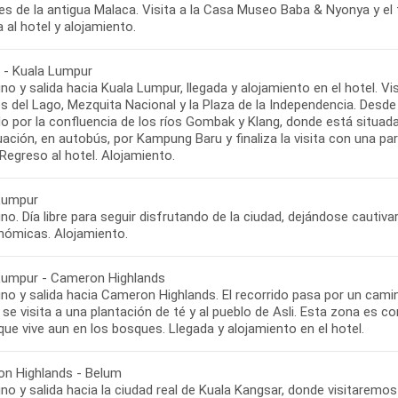
lles de la antigua Malaca. Visita a la Casa Museo Baba & Nyonya y 
 al hotel y alojamiento.
 - Kuala Lumpur
o y salida hacia Kuala Lumpur, llegada y alojamiento en el hotel. Vi
s del Lago, Mezquita Nacional y la Plaza de la Independencia. Desde 
o por la confluencia de los ríos Gombak y Klang, donde está situada
uación, en autobús, por Kampung Baru y finaliza la visita con una 
Regreso al hotel. Alojamiento.
Lumpur
o. Día libre para seguir disfrutando de la ciudad, dejándose cautiva
nómicas. Alojamiento.
Lumpur - Cameron Highlands
o y salida hacia Cameron Highlands. El recorrido pasa por un camino
 se visita a una plantación de té y al pueblo de Asli. Esta zona es 
que vive aun en los bosques. Llegada y alojamiento en el hotel.
n Highlands - Belum
o y salida hacia la ciudad real de Kuala Kangsar, donde visitaremos 