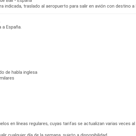
de Bali - España
ra indicada, traslado al aeropuerto para salir en avión con destino 
a
a a España.
do de habla inglesa
milares
elos en líneas regulares, cuyas tarifas se actualizan varias veces al 
ir cualquier día de la semana, sujeto a disponibilidad.