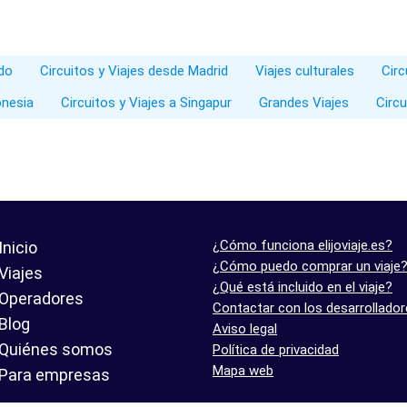
ado
Circuitos y Viajes desde Madrid
Viajes culturales
Circ
onesia
Circuitos y Viajes a Singapur
Grandes Viajes
Circ
¿Cómo funciona elijoviaje.es?
Inicio
¿Cómo puedo comprar un viaje
Viajes
¿Qué está incluido en el viaje?
Operadores
Contactar con los desarrollado
Blog
Aviso legal
Quiénes somos
Política de privacidad
Mapa web
Para empresas