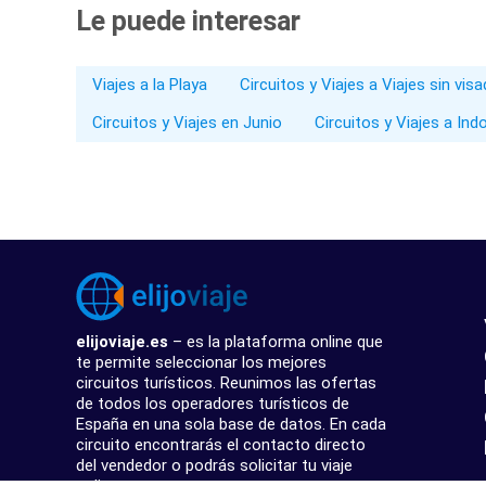
Le puede interesar
Viajes a la Playa
Circuitos y Viajes a Viajes sin vis
Circuitos y Viajes en Junio
Circuitos y Viajes a Ind
elijoviaje.es
– es la plataforma online que
te permite seleccionar los mejores
circuitos turísticos. Reunimos las ofertas
de todos los operadores turísticos de
España en una sola base de datos. En cada
circuito encontrarás el contacto directo
del vendedor o podrás solicitar tu viaje