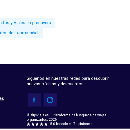
uitos y Viajes en primavera
uitos de Tourmundial
Síguenos en nuestras redes para descubrir
nuevas ofertas y descuentos:
?
res
© elijoviaje.es – Plataforma de búsqueda de viajes
organizados, 2026
- 5.0 basado en 7 opiniones