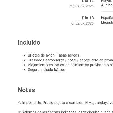
Playas 
Día 12
A la ho
mi, 01.07.2026
Españ
Día 13
Llegad
ju, 02.07.2026
Incluido
Billetes de avión. Tasas aéreas
Traslados aeropuerto / hotel / aeropuerto en priva
Alojamiento en los establecimientos previstos o si
Seguro incluido básico
Notas
⚠️ Importante: Precio sujeto a cambios. El viaje incluye vu
📅 Además de las fechas indicadas, este circuito puede sal