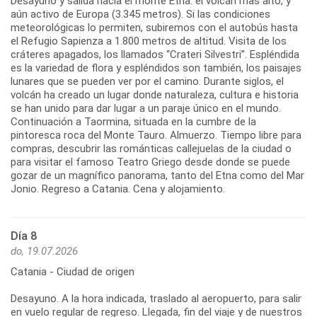
Desayuno y salida hacia el monte Etna: el volcán más alto, y
aún activo de Europa (3.345 metros). Si las condiciones
meteorológicas lo permiten, subiremos con el autobús hasta
el Refugio Sapienza a 1.800 metros de altitud. Visita de los
cráteres apagados, los llamados “Crateri Silvestri”. Espléndida
es la variedad de flora y espléndidos son también, los paisajes
lunares que se pueden ver por el camino. Durante siglos, el
volcán ha creado un lugar donde naturaleza, cultura e historia
se han unido para dar lugar a un paraje único en el mundo.
Continuación a Taormina, situada en la cumbre de la
pintoresca roca del Monte Tauro. Almuerzo. Tiempo libre para
compras, descubrir las románticas callejuelas de la ciudad o
para visitar el famoso Teatro Griego desde donde se puede
gozar de un magnífico panorama, tanto del Etna como del Mar
Día 8
do, 19.07.2026
Catania - Ciudad de origen
Desayuno. A la hora indicada, traslado al aeropuerto, para salir
en vuelo regular de regreso. Llegada, fin del viaje y de nuestros