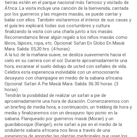
tierras estén en el parque nacional más famoso y visitado de
África. La visita incluye una canción de la bienvenida, cantada
por los guerreros y las mujeres masáis, se puede cantar y
bailar con ellos. También visitaremos el interior de sus casas y
el guía les explicará todas sus costumbres y cultura
finalizando la visita con una charla junto a los masáis.
Recomendamos llevar algún regalo a los niños masáis como
libros, lápices, ropa, etc. Opcional: Safari En Globo En Masái
Mara. Salida: 05,30 hrs. (4 horas).
A la luz de la mañana suave, se desliza suavemente hacia el
cielo en su carrera con el sol. Durante aproximadamente una
hora, escanear el suelo debajo de usted con señales de vida.
Celebra esta experiencia inolvidable con un emocionante
desayuno con champagne en medio de la sabana africana.
Opcional: Safari A Pie Masái Mara. Salida: 06.30 horas. (3
horas)
Tendrán la posibilidad de realizar un safari a pie de
aproximadamente una hora de duración. Comenzaremos con
un briefing de media hora, a continuación, un trekking de hora y
media y finalizaremos con un desayuno tipo picnic en la
sabana. Flanqueado por guerreros masái (Moran) y un
guardabosque (Ranger), este safari a pie en el medio de la
ondulante sabana africana nos lleva a través de una
experiencia de aprender las plantas medicinales que usan los