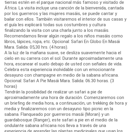
tierras estén en el parque nacional más famoso y visitado de
África. La visita incluye una canción de la bienvenida, cantada
por los guerreros y las mujeres masáis, se puede cantar y
bailar con ellos. También visitaremos el interior de sus casas y
el guía les explicará todas sus costumbres y cultura
finalizando la visita con una charla junto a los masáis.
Recomendamos llevar algún regalo a los niños masáis como
libros, lápices, ropa, etc. Opcional: Safari En Globo En Masái
Mara. Salida: 05,30 hrs. (4 horas).
A la luz de la mañana suave, se desliza suavemente hacia el
cielo en su carrera con el sol. Durante aproximadamente una
hora, escanear el suelo debajo de usted con señales de vida.
Celebra esta experiencia inolvidable con un emocionante
desayuno con champagne en medio de la sabana africana.
Opcional: Safari A Pie Masái Mara. Salida: 06.30 horas. (3
horas)
Tendrán la posibilidad de realizar un safari a pie de
aproximadamente una hora de duración. Comenzaremos con
un briefing de media hora, a continuación, un trekking de hora y
media y finalizaremos con un desayuno tipo picnic en la
sabana. Flanqueado por guerreros masái (Moran) y un
guardabosque (Ranger), este safari a pie en el medio de la
ondulante sabana africana nos lleva a través de una
experiencia de aprender las plantas medicinales que usan los