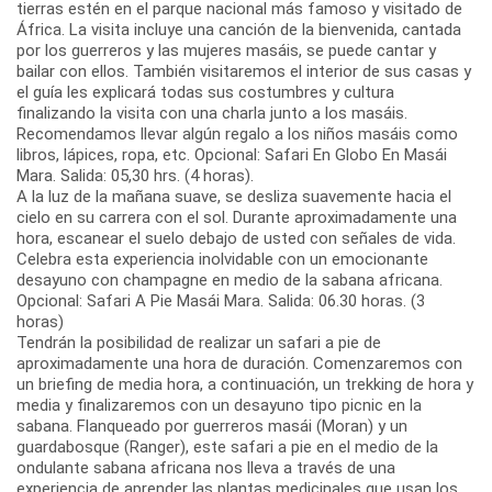
tierras estén en el parque nacional más famoso y visitado de
África. La visita incluye una canción de la bienvenida, cantada
por los guerreros y las mujeres masáis, se puede cantar y
bailar con ellos. También visitaremos el interior de sus casas y
el guía les explicará todas sus costumbres y cultura
finalizando la visita con una charla junto a los masáis.
Recomendamos llevar algún regalo a los niños masáis como
libros, lápices, ropa, etc. Opcional: Safari En Globo En Masái
Mara. Salida: 05,30 hrs. (4 horas).
A la luz de la mañana suave, se desliza suavemente hacia el
cielo en su carrera con el sol. Durante aproximadamente una
hora, escanear el suelo debajo de usted con señales de vida.
Celebra esta experiencia inolvidable con un emocionante
desayuno con champagne en medio de la sabana africana.
Opcional: Safari A Pie Masái Mara. Salida: 06.30 horas. (3
horas)
Tendrán la posibilidad de realizar un safari a pie de
aproximadamente una hora de duración. Comenzaremos con
un briefing de media hora, a continuación, un trekking de hora y
media y finalizaremos con un desayuno tipo picnic en la
sabana. Flanqueado por guerreros masái (Moran) y un
guardabosque (Ranger), este safari a pie en el medio de la
ondulante sabana africana nos lleva a través de una
experiencia de aprender las plantas medicinales que usan los