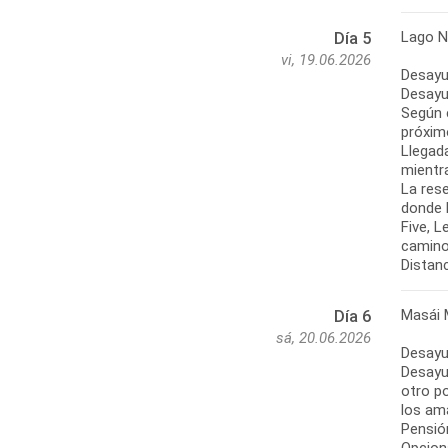
Lago N
Día 5
vi, 19.06.2026
Desayu
Desayun
Según e
próximo
Llegada
mientra
La rese
donde h
Five, 
camino
Distanc
Masái 
Día 6
sá, 20.06.2026
Desayu
Desayu
otro po
los am
Pensió