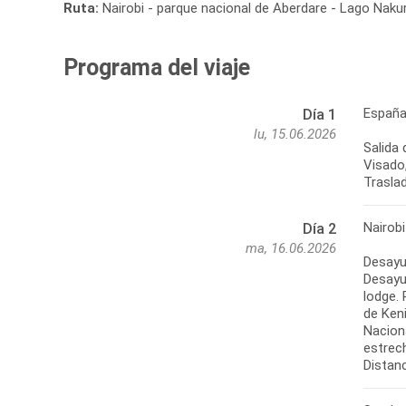
Ruta:
Nairobi - parque nacional de Aberdare - Lago Naku
Programa del viaje
España
Día 1
lu, 15.06.2026
Salida 
Visado,
Traslad
Nairob
Día 2
ma, 16.06.2026
Desayu
Desayu
lodge. 
de Ken
Naciona
estrec
Distanc