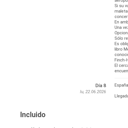
aeropu
Si su v
maleta
concer
En amb
Una vez
Opciona
Sólo re
Es obli
libro 
conoci
Finch-
El cerc
encuent
Españ
Día 8
lu, 22.06.2026
Llegada
Incluido