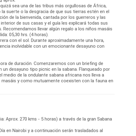
$ aprox.
 quizá sea una de las tribus más orgullosas de África,
a suerte o la desgracia de que sus tierras estén en el
ión de la bienvenida, cantada por los guerreros y las
interior de sus casas y el guía les explicará todas sus
áis. Recomendamos llevar algún regalo a los niños masáis
ida: 05,30 hrs. (4 horas).
arrera con el sol. Durante aproximadamente una hora,
riencia inolvidable con un emocionante desayuno con
a hora de duración. Comenzaremos con un briefing de
on un desayuno tipo picnic en la sabana. Flanqueado por
el medio de la ondulante sabana africana nos lleva a
los masáis y como mutuamente coexisten con la fauna en
ia: Aprox. 270 kms - 5 horas) a través de la gran Sabana
r Día en Nairobi y a continuación serán trasladados al