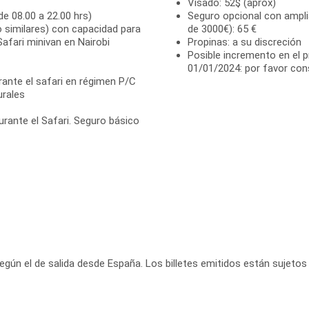
Visado: 52$ (aprox)
de 08.00 a 22.00 hrs)
Seguro opcional con ampli
o similares) con capacidad para
de 3000€): 65 €
afari minivan en Nairobi
Propinas: a su discreción
Posible incremento en el p
01/01/2024: por favor con
ante el safari en régimen P/C
urales
rante el Safari. Seguro básico
según el de salida desde España. Los billetes emitidos están sujetos