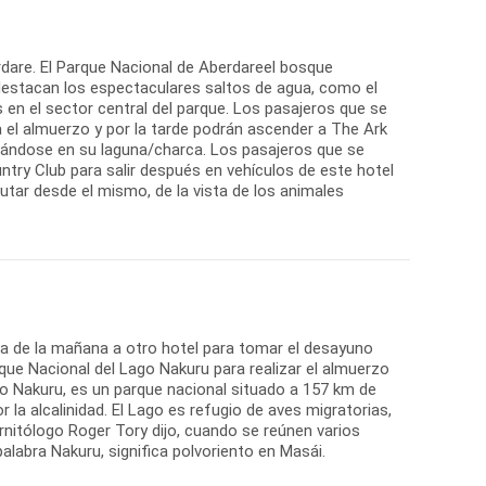
rdare. El Parque Nacional de Aberdareel bosque
 destacan los espectaculares saltos de agua, como el
s en el sector central del parque. Los pasajeros que se
ra el almuerzo y por la tarde podrán ascender a The Ark
scándose en su laguna/charca. Los pasajeros que se
try Club para salir después en vehículos de este hotel
utar desde el mismo, de la vista de los animales
ra de la mañana a otro hotel para tomar el desayuno
rque Nacional del Lago Nakuru para realizar el almuerzo
ago Nakuru, es un parque nacional situado a 157 km de
r la alcalinidad. El Lago es refugio de aves migratorias,
rnitólogo Roger Tory dijo, cuando se reúnen varios
labra Nakuru, significa polvoriento en Masái.