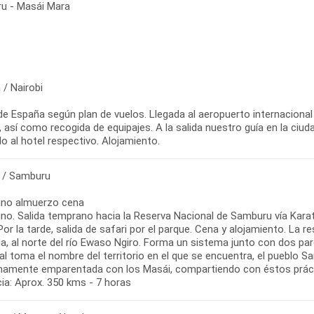
ru - Masái Mara
 / Nairobi
de España según plan de vuelos. Llegada al aeropuerto internacional
 así como recogida de equipajes. A la salida nuestro guía en la ciud
o al hotel respectivo. Alojamiento.
i / Samburu
no almuerzo cena
no. Salida temprano hacia la Reserva Nacional de Samburu vía Karat
Por la tarde, salida de safari por el parque. Cena y alojamiento. La 
ia, al norte del río Ewaso Ngiro. Forma un sistema junto con dos pa
l toma el nombre del territorio en el que se encuentra, el pueblo S
hamente emparentada con los Masái, compartiendo con éstos práct
ia: Aprox. 350 kms - 7 horas