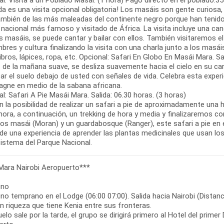
l: Visita a un Poblado Masái. (1 hora) Pago directo en el poblado.35
da es una visita opcional obligatoria! Los masáis son gente curiosa,
ambién de las más maleadas del continente negro porque han tenido l
nacional más famoso y visitado de África. La visita incluye una canc
 masáis, se puede cantar y bailar con ellos. También visitaremos el 
res y cultura finalizando la visita con una charla junto a los mas
bros, lápices, ropa, etc. Opcional: Safari En Globo En Masái Mara. Sal
z de la mañana suave, se desliza suavemente hacia el cielo en su c
ar el suelo debajo de usted con señales de vida. Celebra esta expe
gne en medio de la sabana africana.
l: Safari A Pie Masái Mara. Salida: 06.30 horas. (3 horas)
n la posibilidad de realizar un safari a pie de aproximadamente un
ora, a continuación, un trekking de hora y media y finalizaremos c
os masái (Moran) y un guardabosque (Ranger), este safari a pie en 
 de una experiencia de aprender las plantas medicinales que usan 
sistema del Parque Nacional.
Mara Nairobi Aeropuerto***
uno
o temprano en el Lodge (06:00 07:00). Salida hacia Nairobi (Distanc
an riqueza que tiene Kenia entre sus fronteras.
uelo sale por la tarde, el grupo se dirigirá primero al Hotel del prime