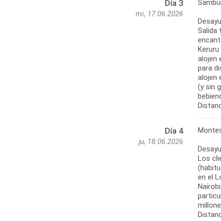
Sambur
Día 3
mi, 17.06.2026
Desayu
Salida
encant
Keruru 
alojen 
para d
alojen
(y sin 
bebien
Distanc
Montes
Día 4
ju, 18.06.2026
Desayu
Los cl
(habitu
en el L
Nairobi
particu
millon
Distanc