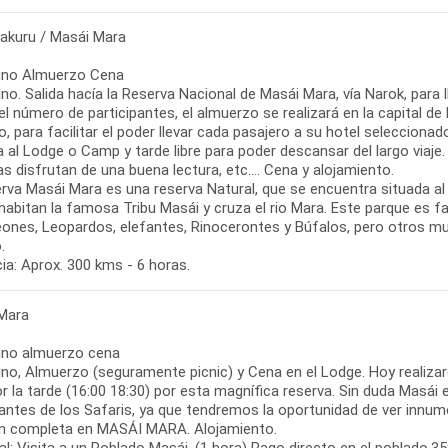
akuru / Masái Mara
no Almuerzo Cena
o. Salida hacía la Reserva Nacional de Masái Mara, vía Narok, para l
l número de participantes, el almuerzo se realizará en la capital d
, para facilitar el poder llevar cada pasajero a su hotel seleccionad
 al Lodge o Camp y tarde libre para poder descansar del largo viaje. 
s disfrutan de una buena lectura, etc.... Cena y alojamiento.
rva Masái Mara es una reserva Natural, que se encuentra situada al 
abitan la famosa Tribu Masái y cruza el rio Mara. Este parque es fa
Leones, Leopardos, elefantes, Rinocerontes y Búfalos, pero otros 
.
ia: Aprox. 300 kms - 6 horas.
Mara
no almuerzo cena
no, Almuerzo (seguramente picnic) y Cena en el Lodge. Hoy realizar
r la tarde (16:00 18:30) por esta magnífica reserva. Sin duda Masái
antes de los Safaris, ya que tendremos la oportunidad de ver innum
n completa en MASÁI MARA. Alojamiento.