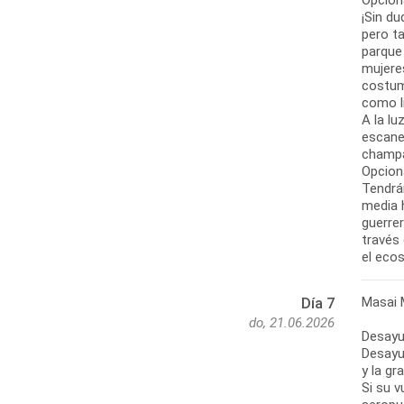
Opciona
¡Sin du
pero t
parque 
mujeres
costumb
como li
A la lu
escane
champa
Opciona
Tendrá
media h
guerrer
través
el eco
Masai 
Día 7
do, 21.06.2026
Desay
Desayun
y la gr
Si su v