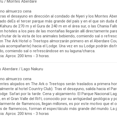
u / Montes Aberdare
no almuerzo cena
 tras el desayuno en dirección al condado de Nyeri y los Montes Abe
ado deEs el tercer parque más grande del país y en el que sin duda
Kahuru de 270 m y el Gura de 240 m en el área sur, o las Chania Fall
en hoteles a los pies de las montañas llegarán allí directamente pa
isfrutar de la vista de los animales bebiendo, comiendo sal o refre
 en The Ark Hotel o Treetops almorzarán primero en el Aberdare Coun
guía acompañante) hacia el Lodge. Una vez en su Lodge podrán disfr
do, comiendo sal o refrescándose en su laguna/charca.
ia: Aprox. 200 kms - 3 horas.
 Aberdare / Lago Nakuru
no almuerzo cena
ientes alojados en The Ark o Treetops serán traslados a primera ho
almente al hotel Country Club). Tras el desayuno, salida hacia el Pa
odge. Safari por la tarde. Cena y alojamiento. El Parque Nacional L
, en el Gran Valle del Rift, conocido por su antigüedad geológica y po
larmente de flamencos, llegan millones, es por este motivo que el o
es de flamencos, forman el espectáculo más grande del mundo. La pa
ia: Aprox. 200 kms - 3 horas