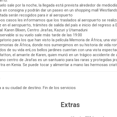
erto.
uelo sale por la noche, la llegada está prevista alrededor de mediodí
s en consigna y podrán dar un paseo en un shopping mall Westlands o
tada serán recogidos para ir al aeropuerto
os casos les informamos que los traslados al aeropuerto se realizan
 en el aeropuerto, trámites de salida del país e inicio del regreso 
l: Karen Blixen, Centro Jirafas, Kazuri y Utamaduni
servable si su vuelo sale más tarde de las 19:00
gatorio para los que han visto la película Memoria de África, una vis
Memorias de África, donde nos sumergimos en su historia de vida 
dos de su vida enLos bellos jardines cuentan con una vista especta
Hatton, el amante de Karen, quien murió en un trágico accidente de 
ano centro de Jirafas es un santuario para las raras y protegidas jir
ra en Kenia. Se puede tocar y alimentar a mano las hermosas criatu
a
 a su ciudad de destino. Fin de los servicios
Extras