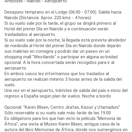
Amboseli - Nairobi - Aeropuerto
Desayuno temprano en el Lodge (06:00 - 07:00). Salida hacia
Nairobi (Distancia: Aprox. 220 kms - 4 horas)
Si su vuelo sale por la tarde, el grupo se dirigirá primero al
Hotel del primer Día en Nairobi y a continuación serán
trasladados al aeropuerto.
Si su vuelo sale por la noche, la llegada está prevista alrededor
de mediodía al Hotel del primer Día en Nairobi donde dejarán
sus maletas en consigna y podrán dar un paseo en un
shopping mall "Westlands" o participar en alguna actividad
opcional. A la hora concertada serán recogidos para ir al
aeropuerto
En ambos casos les informamos que los traslados al
aeropuerto se realizan mínimo 3 horas antes de la salida del
vuelo.
Una vez en el aeropuerto, trámites de salida del país e inicio del
regreso a España según plan de vuelos. Noche a bordo
Opcional: "Karen Blixen, Centro Jirafas, Kazuri y Utamaduni"
Sólo reservable si su vuelo sale más tarde de las 19:00
Es obligatorio para los que han visto la película "Memoria de
África", una visita al Museo Karen Blixen, antigua casa de la
autora del libro Memorias de África, donde nos sumergimos en