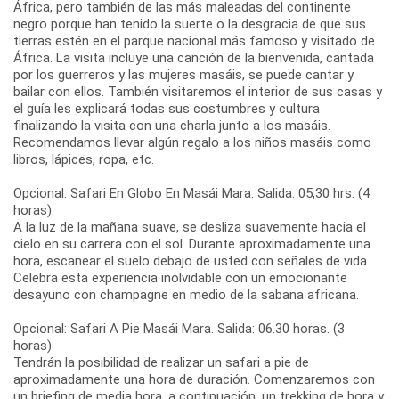
África, pero también de las más maleadas del continente
negro porque han tenido la suerte o la desgracia de que sus
tierras estén en el parque nacional más famoso y visitado de
África. La visita incluye una canción de la bienvenida, cantada
por los guerreros y las mujeres masáis, se puede cantar y
bailar con ellos. También visitaremos el interior de sus casas y
el guía les explicará todas sus costumbres y cultura
finalizando la visita con una charla junto a los masáis.
Recomendamos llevar algún regalo a los niños masáis como
libros, lápices, ropa, etc.
Opcional: Safari En Globo En Masái Mara. Salida: 05,30 hrs. (4
horas).
A la luz de la mañana suave, se desliza suavemente hacia el
cielo en su carrera con el sol. Durante aproximadamente una
hora, escanear el suelo debajo de usted con señales de vida.
Celebra esta experiencia inolvidable con un emocionante
desayuno con champagne en medio de la sabana africana.
Opcional: Safari A Pie Masái Mara. Salida: 06.30 horas. (3
horas)
Tendrán la posibilidad de realizar un safari a pie de
aproximadamente una hora de duración. Comenzaremos con
un briefing de media hora, a continuación, un trekking de hora y