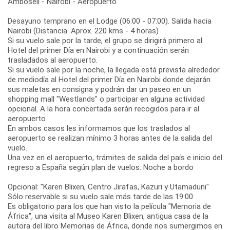
Amboseli - Nairobi - Aeropuerto
Desayuno temprano en el Lodge (06:00 - 07:00). Salida hacia
Nairobi (Distancia: Aprox. 220 kms - 4 horas)
Si su vuelo sale por la tarde, el grupo se dirigirá primero al
Hotel del primer Día en Nairobi y a continuación serán
trasladados al aeropuerto.
Si su vuelo sale por la noche, la llegada está prevista alrededor
de mediodía al Hotel del primer Día en Nairobi donde dejarán
sus maletas en consigna y podrán dar un paseo en un
shopping mall "Westlands" o participar en alguna actividad
opcional. A la hora concertada serán recogidos para ir al
aeropuerto
En ambos casos les informamos que los traslados al
aeropuerto se realizan mínimo 3 horas antes de la salida del
vuelo.
Una vez en el aeropuerto, trámites de salida del país e inicio del
regreso a España según plan de vuelos. Noche a bordo
Opcional: "Karen Blixen, Centro Jirafas, Kazuri y Utamaduni"
Sólo reservable si su vuelo sale más tarde de las 19:00
Es obligatorio para los que han visto la película "Memoria de
África", una visita al Museo Karen Blixen, antigua casa de la
autora del libro Memorias de África, donde nos sumergimos en