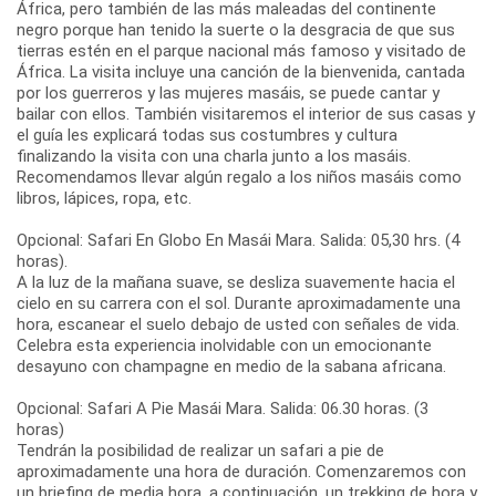
África, pero también de las más maleadas del continente
negro porque han tenido la suerte o la desgracia de que sus
tierras estén en el parque nacional más famoso y visitado de
África. La visita incluye una canción de la bienvenida, cantada
por los guerreros y las mujeres masáis, se puede cantar y
bailar con ellos. También visitaremos el interior de sus casas y
el guía les explicará todas sus costumbres y cultura
finalizando la visita con una charla junto a los masáis.
Recomendamos llevar algún regalo a los niños masáis como
libros, lápices, ropa, etc.
Opcional: Safari En Globo En Masái Mara. Salida: 05,30 hrs. (4
horas).
A la luz de la mañana suave, se desliza suavemente hacia el
cielo en su carrera con el sol. Durante aproximadamente una
hora, escanear el suelo debajo de usted con señales de vida.
Celebra esta experiencia inolvidable con un emocionante
desayuno con champagne en medio de la sabana africana.
Opcional: Safari A Pie Masái Mara. Salida: 06.30 horas. (3
horas)
Tendrán la posibilidad de realizar un safari a pie de
aproximadamente una hora de duración. Comenzaremos con
un briefing de media hora, a continuación, un trekking de hora y