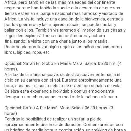
África, pero también de las más maleadas del continente
negro porque han tenido la suerte o la desgracia de que sus
tierras estén en el parque nacional más famoso y visitado de
África. La visita incluye una canción de la bienvenida, cantada
por los guerreros y las mujeres masáis, se puede cantar y
bailar con ellos. También visitaremos el interior de sus casas y
el guía les explicará todas sus costumbres y cultura
finalizando la visita con una charla junto a los masáis.
Recomendamos llevar algún regalo a los niños masáis como
libros, lápices, ropa, etc.
Opcional: Safari En Globo En Masái Mara. Salida: 05,30 hrs. (4
horas).
A la luz de la mañana suave, se desliza suavemente hacia el
cielo en su carrera con el sol. Durante aproximadamente una
hora, escanear el suelo debajo de usted con señales de vida.
Celebra esta experiencia inolvidable con un emocionante
desayuno con champagne en medio de la sabana africana.
Opcional: Safari A Pie Masái Mara. Salida: 06.30 horas. (3
horas)
Tendrán la posibilidad de realizar un safari a pie de
aproximadamente una hora de duración. Comenzaremos con
un briefing de media hora, a continuación, un trekking de hora y