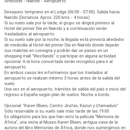
Amboseli - Nairobi - Aeropuerto
Desayuno temprano en el Lodge (06:00 - 07:00). Salida hacia
Nairobi (Distancia: Aprox. 220 kms - 4 horas)
Si su vuelo sale por la tarde, el grupo se dirigirá primero al
Hotel del primer Día en Nairobi y a continuación serán
trasladados al aeropuerto.
Si su vuelo sale por la noche, la llegada está prevista alrededor
de mediodía al Hotel del primer Día en Nairobi donde dejarán
sus maletas en consigna y podrán dar un paseo en un
shopping mall "Westlands" o participar en alguna actividad
opcional. A la hora concertada serán recogidos para ir al
aeropuerto
En ambos casos les informamos que los traslados al
aeropuerto se realizan mínimo 3 horas antes de la salida del
vuelo.
Una vez en el aeropuerto, trámites de salida del país e inicio del
regreso a España según plan de vuelos. Noche a bordo
Opcional: "Karen Blixen, Centro Jirafas, Kazuri y Utamaduni"
Sólo reservable si su vuelo sale más tarde de las 19:00
Es obligatorio para los que han visto la película "Memoria de
África", una visita al Museo Karen Blixen, antigua casa de la
autora del libro Memorias de África, donde nos sumergimos en