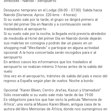
Amboseli - Nairobi - Aeropuerto
Desayuno temprano en el Lodge (06:00 - 07:00). Salida hacia
Nairobi (Distancia: Aprox. 220 kms - 4 horas)
Si su vuelo sale por la tarde, el grupo se dirigirá primero al
Hotel del primer Día en Nairobi y a continuación serán
trasladados al aeropuerto.
Si su vuelo sale por la noche, la llegada está prevista alrededor
de mediodía al Hotel del primer Día en Nairobi donde dejarán
sus maletas en consigna y podrán dar un paseo en un
shopping mall "Westlands" o participar en alguna actividad
opcional. A la hora concertada serán recogidos para ir al
aeropuerto
En ambos casos les informamos que los traslados al
aeropuerto se realizan mínimo 3 horas antes de la salida del
vuelo.
Una vez en el aeropuerto, trámites de salida del país e inicio del
regreso a España según plan de vuelos. Noche a bordo
Opcional: "Karen Blixen, Centro Jirafas, Kazuri y Utamaduni"
Sólo reservable si su vuelo sale más tarde de las 19:00
Es obligatorio para los que han visto la película "Memoria de
África", una visita al Museo Karen Blixen, antigua casa de la
autora del libro Memorias de África, donde nos sumergimos en