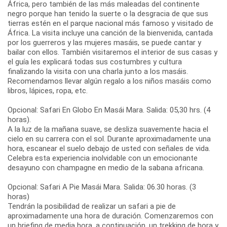
África, pero también de las más maleadas del continente
negro porque han tenido la suerte o la desgracia de que sus
tierras estén en el parque nacional más famoso y visitado de
África. La visita incluye una canción de la bienvenida, cantada
por los guerreros y las mujeres masáis, se puede cantar y
bailar con ellos. También visitaremos el interior de sus casas y
el guía les explicará todas sus costumbres y cultura
finalizando la visita con una charla junto a los masáis.
Recomendamos llevar algún regalo a los niños masáis como
libros, lápices, ropa, etc.
Opcional: Safari En Globo En Masái Mara. Salida: 05,30 hrs. (4
horas).
A la luz de la mañana suave, se desliza suavemente hacia el
cielo en su carrera con el sol. Durante aproximadamente una
hora, escanear el suelo debajo de usted con señales de vida.
Celebra esta experiencia inolvidable con un emocionante
desayuno con champagne en medio de la sabana africana.
Opcional: Safari A Pie Masái Mara. Salida: 06.30 horas. (3
horas)
Tendrán la posibilidad de realizar un safari a pie de
aproximadamente una hora de duración. Comenzaremos con
un briefing de media hora, a continuación, un trekking de hora y