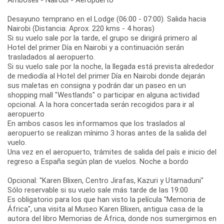
Desayuno temprano en el Lodge (06:00 - 07:00). Salida hacia
Nairobi (Distancia: Aprox. 220 kms - 4 horas)
Si su vuelo sale por la tarde, el grupo se dirigirá primero al
Hotel del primer Día en Nairobi y a continuación serán
trasladados al aeropuerto.
Si su vuelo sale por la noche, la llegada está prevista alrededor
de mediodía al Hotel del primer Día en Nairobi donde dejarán
sus maletas en consigna y podrán dar un paseo en un
shopping mall "Westlands" o participar en alguna actividad
opcional. A la hora concertada serán recogidos para ir al
aeropuerto
En ambos casos les informamos que los traslados al
aeropuerto se realizan mínimo 3 horas antes de la salida del
vuelo.
Una vez en el aeropuerto, trámites de salida del país e inicio del
regreso a España según plan de vuelos. Noche a bordo
Opcional: "Karen Blixen, Centro Jirafas, Kazuri y Utamaduni"
Sólo reservable si su vuelo sale más tarde de las 19:00
Es obligatorio para los que han visto la película "Memoria de
África", una visita al Museo Karen Blixen, antigua casa de la
autora del libro Memorias de África, donde nos sumergimos en