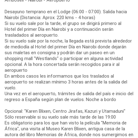
Desayuno temprano en el Lodge (06:00 - 07:00). Salida hacia
Nairobi (Distancia: Aprox. 220 kms - 4 horas)
Si su vuelo sale por la tarde, el grupo se dirigirá primero al
Hotel del primer Día en Nairobi y a continuación serán
trasladados al aeropuerto.
Si su vuelo sale por la noche, la llegada está prevista alrededor
de mediodía al Hotel del primer Día en Nairobi donde dejarán
sus maletas en consigna y podrán dar un paseo en un
shopping mall "Westlands" o participar en alguna actividad
opcional. A la hora concertada serán recogidos para ir al
aeropuerto
En ambos casos les informamos que los traslados al
aeropuerto se realizan mínimo 3 horas antes de la salida del
vuelo.
Una vez en el aeropuerto, trámites de salida del país e inicio del
regreso a España según plan de vuelos. Noche a bordo
Opcional: "Karen Blixen, Centro Jirafas, Kazuri y Utamaduni"
Sólo reservable si su vuelo sale más tarde de las 19:00
Es obligatorio para los que han visto la película "Memoria de
África", una visita al Museo Karen Blixen, antigua casa de la
autora del libro Memorias de África, donde nos sumergimos en