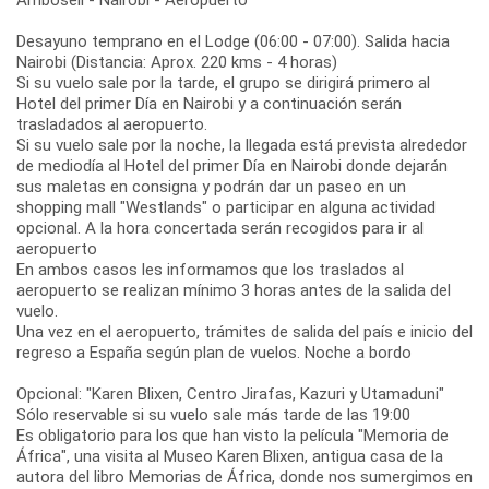
Desayuno temprano en el Lodge (06:00 - 07:00). Salida hacia
Nairobi (Distancia: Aprox. 220 kms - 4 horas)
Si su vuelo sale por la tarde, el grupo se dirigirá primero al
Hotel del primer Día en Nairobi y a continuación serán
trasladados al aeropuerto.
Si su vuelo sale por la noche, la llegada está prevista alrededor
de mediodía al Hotel del primer Día en Nairobi donde dejarán
sus maletas en consigna y podrán dar un paseo en un
shopping mall "Westlands" o participar en alguna actividad
opcional. A la hora concertada serán recogidos para ir al
aeropuerto
En ambos casos les informamos que los traslados al
aeropuerto se realizan mínimo 3 horas antes de la salida del
vuelo.
Una vez en el aeropuerto, trámites de salida del país e inicio del
regreso a España según plan de vuelos. Noche a bordo
Opcional: "Karen Blixen, Centro Jirafas, Kazuri y Utamaduni"
Sólo reservable si su vuelo sale más tarde de las 19:00
Es obligatorio para los que han visto la película "Memoria de
África", una visita al Museo Karen Blixen, antigua casa de la
autora del libro Memorias de África, donde nos sumergimos en