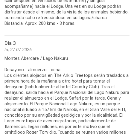
salir después en vehículos de este hotel (y sin guía
acompañante) hacia el Lodge. Una vez en su Lodge podrán
disfrutar desde el mismo, de la vista de los animales bebiendo,
comiendo sal o refrescándose en su laguna/charca.
Distancia: Aprox. 200 kms - 3 horas.
Día 3
lu, 27.07.2026
Montes Aberdare / Lago Nakuru
Desayuno - almuerzo - cena
Los clientes alojados en The Ark o Treetops serán traslados a
primera hora de la mañana a otro hotel para tomar el
desayuno (habitualmente al hotel Country Club). Tras el
desayuno, salida hacia el Parque Nacional del Lago Nakuru para
realizar el almuerzo en el Lodge. Safari por la tarde. Cena y
alojamiento. El Parque Nacional Lago Nakuru, es un parque
nacional situado a 157 km de Nairobi, en el Gran Valle del Rift,
conocido por su antigüedad geológica y por la alcalinidad. El
Lago es refugio de aves migratorias, particularmente de
flamencos, llegan millones, es por este motivo que el
ornitólogo Roger Tory dijo, "cuando se reúnen varios millones