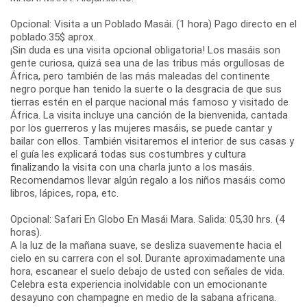
Opcional: Visita a un Poblado Masái. (1 hora) Pago directo en el
poblado.35$ aprox.
¡Sin duda es una visita opcional obligatoria! Los masáis son
gente curiosa, quizá sea una de las tribus más orgullosas de
África, pero también de las más maleadas del continente
negro porque han tenido la suerte o la desgracia de que sus
tierras estén en el parque nacional más famoso y visitado de
África. La visita incluye una canción de la bienvenida, cantada
por los guerreros y las mujeres masáis, se puede cantar y
bailar con ellos. También visitaremos el interior de sus casas y
el guía les explicará todas sus costumbres y cultura
finalizando la visita con una charla junto a los masáis.
Recomendamos llevar algún regalo a los niños masáis como
libros, lápices, ropa, etc.
Opcional: Safari En Globo En Masái Mara. Salida: 05,30 hrs. (4
horas).
A la luz de la mañana suave, se desliza suavemente hacia el
cielo en su carrera con el sol. Durante aproximadamente una
hora, escanear el suelo debajo de usted con señales de vida.
Celebra esta experiencia inolvidable con un emocionante
desayuno con champagne en medio de la sabana africana.