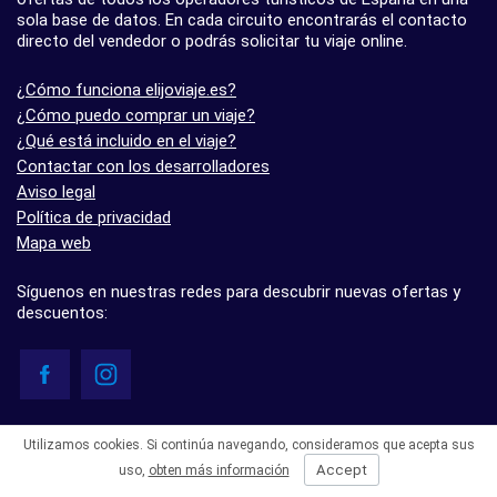
sola base de datos. En cada circuito encontrarás el contacto
directo del vendedor o podrás solicitar tu viaje online.
¿Cómo funciona elijoviaje.es?
¿Cómo puedo comprar un viaje?
¿Qué está incluido en el viaje?
Contactar con los desarrolladores
Aviso legal
Política de privacidad
Mapa web
Síguenos en nuestras redes para descubrir nuevas ofertas y
descuentos:
© elijoviaje.es – Plataforma de búsqueda de viajes organizados, 2026
Utilizamos cookies. Si continúa navegando, consideramos que acepta sus
- 5.0 basado en 7 opiniones
Accept
uso,
obten más información