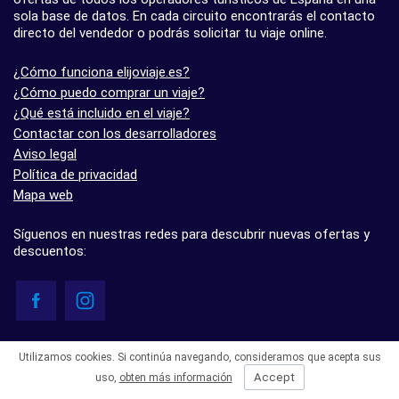
sola base de datos. En cada circuito encontrarás el contacto
directo del vendedor o podrás solicitar tu viaje online.
¿Cómo funciona elijoviaje.es?
¿Cómo puedo comprar un viaje?
¿Qué está incluido en el viaje?
Contactar con los desarrolladores
Aviso legal
Política de privacidad
Mapa web
Síguenos en nuestras redes para descubrir nuevas ofertas y
descuentos:
© elijoviaje.es – Plataforma de búsqueda de viajes organizados, 2026
Utilizamos cookies. Si continúa navegando, consideramos que acepta sus
- 5.0 basado en 7 opiniones
Accept
uso,
obten más información