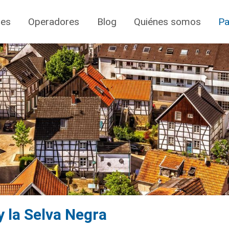
jes
Operadores
Blog
Quiénes somos
Pa
y la Selva Negra