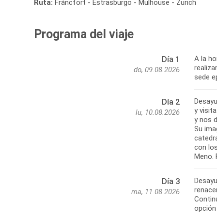
Ruta:
Fráncfort - Estrasburgo - Mulhouse - Zurich
Programa del viaje
A la h
Día 1
realiz
do, 09.08.2026
sede ep
Desayu
Día 2
y visi
lu, 10.08.2026
y nos 
Su ima
catedra
con los
Meno. 
Desayun
Día 3
renacen
ma, 11.08.2026
Contin
opción 