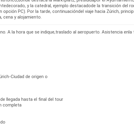
istórico,donde destaca la Marktplatz, presididapor el Ayuntamiento,
tedecorado, y la catedral, ejemplo destacadode la transición del ro
n opción PC). Por la tarde, continuacióndel viaje hacia Zúrich, princ
, cena y alojamiento.
o. A la hora que se indique,traslado al aeropuerto. Asistencia enla f
úrich-Ciudad de origen o
 llegada hasta el final del tour
ón completa
ado