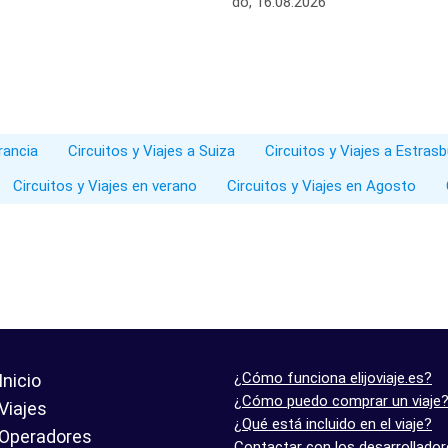
do, 16.08.2026
rancia
Circuitos y Viajes a Suiza
Circuitos y Viajes a Estras
Circuitos y Viajes en verano
Circuitos y Viajes en Agosto
¿Cómo funciona elijoviaje.es?
Inicio
¿Cómo puedo comprar un viaje
Viajes
¿Qué está incluido en el viaje?
Operadores
Contactar con los desarrollado