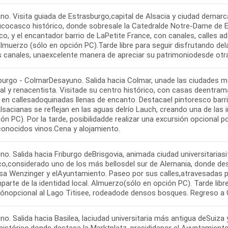
no. Visita guiada de Estrasburgo,capital de Alsacia y ciudad demarc
icocasco histórico, donde sobresale la Catedralde Notre-Dame de 
co, y el encantador barrio de LaPetite France, con canales, calles
. Almuerzo (sólo en opción PC).Tarde libre para seguir disfrutando de
s canales, unaexcelente manera de apreciar su patrimoniodesde otra
burgo - ColmarDesayuno. Salida hacia Colmar, unade las ciudades má
al y renacentista. Visitade su centro histórico, con casas deentr
 en callesadoquinadas llenas de encanto. Destacael pintoresco barri
lsacianas se reflejan en las aguas delrío Lauch, creando una de la
ón PC). Por la tarde, posibilidadde realizar una excursión opcional 
conocidos vinos.Cena y alojamiento.
o. Salida hacia Friburgo deBrisgovia, animada ciudad universitariasi
co,considerado uno de los más bellosdel sur de Alemania, donde des
asa Wenzinger y elAyuntamiento. Paseo por sus calles,atravesadas p
arte de la identidad local. Almuerzo(sólo en opción PC). Tarde libre 
iónopcional al Lago Titisee, rodeadode densos bosques. Regreso a 
o. Salida hacia Basilea, laciudad universitaria más antigua deSuiza 