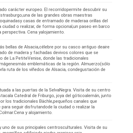
ado carácter europeo. El recorridopermite descubrir su
Estrasburgo,una de las grandes obras maestras
 adoquinadasy casas de entramado de maderaa orillas del
la ciudad o realizar, de forma opcional,un paseo en barco
 perspectiva. Cena yalojamiento.
s bellas de Alsacia,célebre por su casco antiguo deaire
amado de madera y fachadas devivos colores que se
o de La PetiteVenise, donde las tradicionales
s imágenesmás emblemáticas de la región. Almuerzo(sólo
porla ruta de los viñedos de Alsacia, condegustación de
tuada a las puertas de la SelvaNegra. Visita de su centro
tacala Catedral de Friburgo, joya del góticoalemán, junto
or los tradicionales Bächle,pequeños canales que
para seguir disfrutandode la ciudad o realizar la
Colmar.Cena y alojamiento.
y uno de sus principales centrosculturales. Visita de su