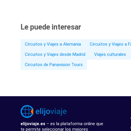
Le puede interesar
Circuitos y Viajes a Alemania
Circuitos y Viajes a F
Circuitos y Viajes desde Madrid
Viajes culturales
Circuitos de Panavision Tours
elijoviaje.es
– es la plataforma online que
te permite seleccionar los mejores