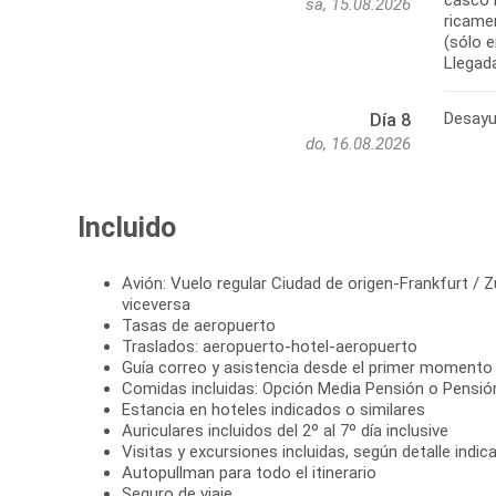
casco h
sá, 15.08.2026
ricamen
(sólo e
Llegada
Desayun
Día 8
do, 16.08.2026
Incluido
Avión: Vuelo regular Ciudad de origen-Frankfurt / Z
viceversa
Tasas de aeropuerto
Traslados: aeropuerto-hotel-aeropuerto
Guía correo y asistencia desde el primer momento de
Comidas incluidas: Opción Media Pensión o Pensi
Estancia en hoteles indicados o similares
Auriculares incluidos del 2º al 7º día inclusive
Visitas y excursiones incluidas, según detalle indic
Autopullman para todo el itinerario
Seguro de viaje