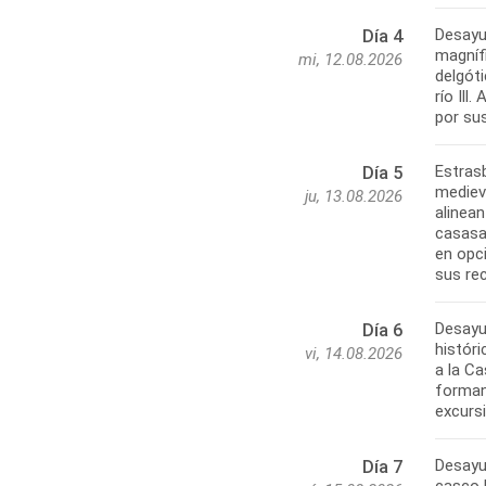
Desayu
Día 4
magníf
mi, 12.08.2026
delgóti
río Ill
por su
Estras
Día 5
mediev
ju, 13.08.2026
alinean
casasa
en opci
sus re
Desayun
Día 6
históri
vi, 14.08.2026
a la C
formanp
excurs
Desayun
Día 7