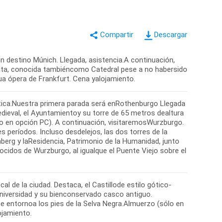
Descargar
n destino Múnich. Llegada, asistencia.A continuación,
iata, conocida tambiéncomo Catedral pese a no habersido
gua ópera de Frankfurt. Cena yalojamiento.
ica.Nuestra primera parada será enRothenburgo Llegada
dieval, el Ayuntamientoy su torre de 65 metros dealtura
o en opción PC). A continuación, visitaremosWurzburgo.
períodos. Incluso desdelejos, las dos torres de la
nberg y laResidencia, Patrimonio de la Humanidad, junto
ocidos de Wurzburgo, al igualque el Puente Viejo sobre el
al de la ciudad. Destaca, el Castillode estilo gótico-
 Universidad y su bienconservado casco antiguo.
 entornoa los pies de la Selva Negra.Almuerzo (sólo en
ojamiento.