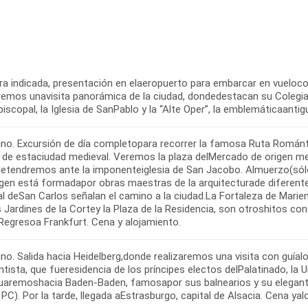
ora indicada, presentación en elaeropuerto para embarcar en vueloco
aremos unavisita panorámica de la ciudad, dondedestacan su Coleg
iscopal, la Iglesia de SanPablo y la “Alte Oper”, la emblemáticaanti
no. Excursión de día completopara recorrer la famosa Ruta Románt
ta de estaciudad medieval. Veremos la plaza delMercado de origen me
detendremos ante la imponenteiglesia de San Jacobo. Almuerzo(sól
gen está formadapor obras maestras de la arquitecturade diferentes 
l deSan Carlos señalan el camino a la ciudad.La Fortaleza de Marie
 Jardines de la Cortey la Plaza de la Residencia, son otroshitos con
Regresoa Frankfurt. Cena y alojamiento.
o. Salida hacia Heidelberg,donde realizaremos una visita con guíaloc
tista, que fueresidencia de los príncipes electos delPalatinado, la
uaremoshacia Baden-Baden, famosapor sus balnearios y su elegante
PC). Por la tarde, llegada aEstrasburgo, capital de Alsacia. Cena yal