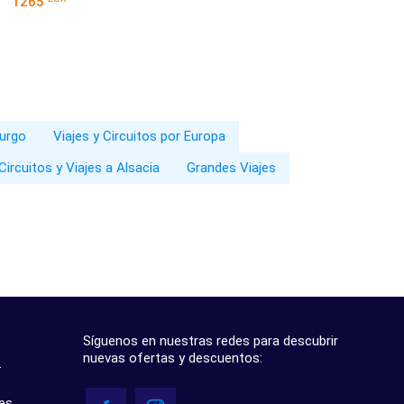
1265
burgo
Viajes y Circuitos por Europa
Circuitos y Viajes a Alsacia
Grandes Viajes
Síguenos en nuestras redes para descubrir
nuevas ofertas y descuentos:
?
res