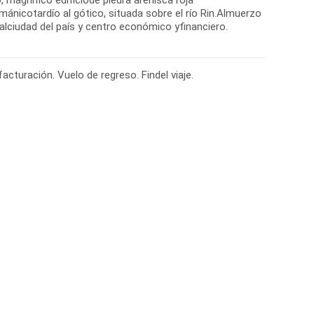
 magnífico edificiode piedra arenisca roja
mánicotardío al gótico, situada sobre el río Rin.Almuerzo
ipalciudad del país y centro económico yfinanciero.
acturación. Vuelo de regreso. Findel viaje.