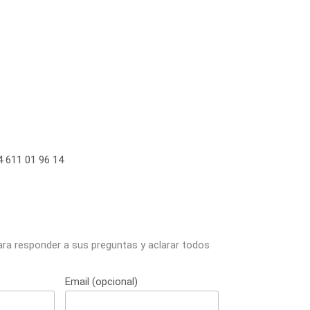
 611 01 96 14
ara responder a sus preguntas y aclarar todos
Email (opcional)