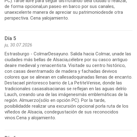
PC).Tarde libre para seguir disfrutando dela ciudad o realizar,
de forma opcional,un paseo en barco por sus canales,
unaexcelente manera de apreciar su patrimoniodesde otra
perspectiva. Cena yalojamiento.
Día 5
ju, 30.07.2026
Estrasburgo - ColmarDesayuno. Salida hacia Colmar, unade las
ciudades más bellas de Alsacia,célebre por su casco antiguo
deaire medieval y renacentista. Visitade su centro histórico,
con casas deentramado de madera y fachadas devivos
colores que se alinean en callesadoquinadas llenas de encanto.
Destacael pintoresco barrio de La PetiteVenise, donde las
tradicionales casasalsacianas se reflejan en las aguas delrío
Lauch, creando una de las imágenesmás emblemáticas de la
región. Almuerzo(sólo en opción PC). Por la tarde,
posibilidadde realizar una excursión opcional porla ruta de los
viñedos de Alsacia, condegustación de sus reconocidos
vinos.Cena y alojamiento.