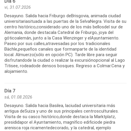
Día 6
vi, 31.07.2026
Desayuno. Salida hacia Friburgo deBrisgovia, animada ciudad
universitariasituada a las puertas de la SelvaNegra. Visita de su
centro histórico,considerado uno de los más bellosdel sur de
Alemania, donde destacala Catedral de Friburgo, joya del
góticoalemán, junto a la Casa Wenzinger y elAyuntamiento.
Paseo por sus calles,atravesadas por los tradicionales
Bächle,pequeños canales que formanparte de la identidad
local. Almuerzo(sólo en opción PC). Tarde libre para seguir
disfrutandode la ciudad o realizar la excursiónopcional al Lago
Titisee, rodeadode densos bosques. Regreso a Colmar.Cena y
alojamiento.
Día 7
sá, 01.08.2026
Desayuno. Salida hacia Basilea, laciudad universitaria más
antigua deSuiza y uno de sus principales centrosculturales.
Visita de su casco histórico,donde destaca la Marktplatz,
presididapor el Ayuntamiento, magnífico edificiode piedra
arenisca roja ricamentedecorado, y la catedral, ejemplo