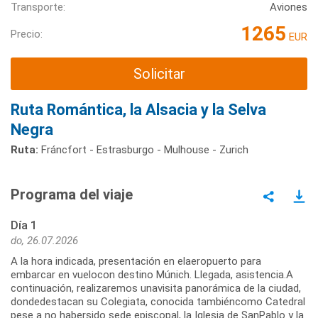
Transporte:
Aviones
1265
Precio:
EUR
Solicitar
Ruta Romántica, la Alsacia y la Selva
Negra
Ruta:
Fráncfort - Estrasburgo - Mulhouse - Zurich
Programa del viaje
Día 1
do, 26.07.2026
A la hora indicada, presentación en elaeropuerto para
embarcar en vuelocon destino Múnich. Llegada, asistencia.A
continuación, realizaremos unavisita panorámica de la ciudad,
dondedestacan su Colegiata, conocida tambiéncomo Catedral
pese a no habersido sede episcopal, la Iglesia de SanPablo y la