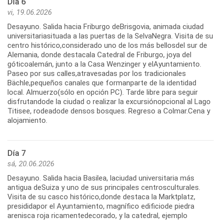
Día 6
vi, 19.06.2026
Desayuno. Salida hacia Friburgo deBrisgovia, animada ciudad
universitariasituada a las puertas de la SelvaNegra. Visita de su
centro histórico,considerado uno de los más bellosdel sur de
Alemania, donde destacala Catedral de Friburgo, joya del
góticoalemán, junto a la Casa Wenzinger y elAyuntamiento.
Paseo por sus calles,atravesadas por los tradicionales
Bächle,pequeños canales que formanparte de la identidad
local. Almuerzo(sólo en opción PC). Tarde libre para seguir
disfrutandode la ciudad o realizar la excursiónopcional al Lago
Titisee, rodeadode densos bosques. Regreso a Colmar.Cena y
alojamiento.
Día 7
sá, 20.06.2026
Desayuno. Salida hacia Basilea, laciudad universitaria más
antigua deSuiza y uno de sus principales centrosculturales.
Visita de su casco histórico,donde destaca la Marktplatz,
presididapor el Ayuntamiento, magnífico edificiode piedra
arenisca roja ricamentedecorado, y la catedral, ejemplo