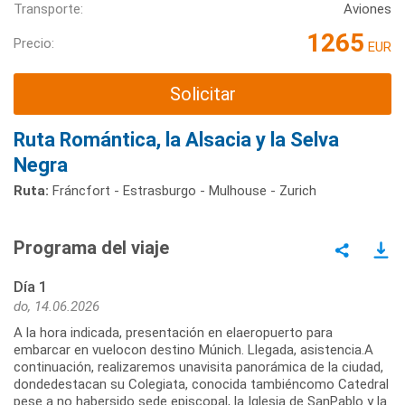
Transporte:
Aviones
1265
Precio:
EUR
Solicitar
Ruta Romántica, la Alsacia y la Selva
Negra
Ruta:
Fráncfort - Estrasburgo - Mulhouse - Zurich
Programa del viaje
Día 1
do, 14.06.2026
A la hora indicada, presentación en elaeropuerto para
embarcar en vuelocon destino Múnich. Llegada, asistencia.A
continuación, realizaremos unavisita panorámica de la ciudad,
dondedestacan su Colegiata, conocida tambiéncomo Catedral
pese a no habersido sede episcopal, la Iglesia de SanPablo y la