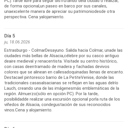
PC).Tarde libre para seguir disfrutando dela ciudad o realizar,
de forma opcional,un paseo en barco por sus canales,
unaexcelente manera de apreciar su patrimoniodesde otra
perspectiva. Cena yalojamiento.
Día 5
ju, 18.06.2026
Estrasburgo - ColmarDesayuno. Salida hacia Colmar, unade las
ciudades más bellas de Alsacia,célebre por su casco antiguo
deaire medieval y renacentista. Visitade su centro histórico,
con casas deentramado de madera y fachadas devivos
colores que se alinean en callesadoquinadas llenas de encanto.
Destacael pintoresco barrio de La PetiteVenise, donde las
tradicionales casasalsacianas se reflejan en las aguas delrío
Lauch, creando una de las imágenesmás emblemáticas de la
región. Almuerzo(sólo en opción PC). Por la tarde,
posibilidadde realizar una excursión opcional porla ruta de los
viñedos de Alsacia, condegustación de sus reconocidos
vinos.Cena y alojamiento.