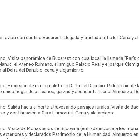
en avión con destino Bucarest. Llegada y traslado al hotel. Cena y a
o. Visita panorámica de Bucarest con guía local, la llamada "París de
Manuc, el Ateneo Rumano, el antiguo Palacio Real y el parque Cismig
 al Delta del Danubio, cena y alojamiento.
no. Excursión de día completo en Delta del Danubio, Patrimonio de 
o único hogar de pelícanos, garzas y abundante fauna. Almuerzo. Reg
o. Salida hacia el norte atravesando paisajes rurales. Visita de Bacau
zo y continuación a Gura Humorului. Cena y alojamiento.
no. Visita de Monasterios de Bucovina (entrada incluida a los mona
s exteriores y declarados Patrimonio de la Humanidad. Almuerzo en r