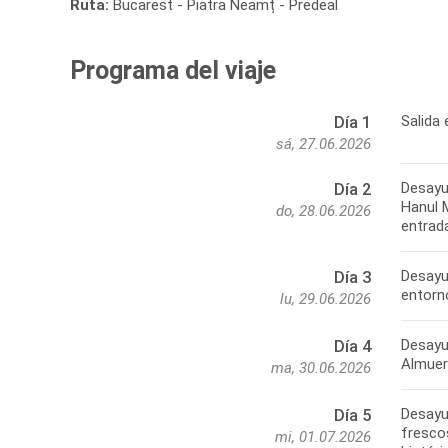
Ruta:
Bucarest - Piatra Neamț - Predeal
Programa del viaje
Salida 
Día 1
sá, 27.06.2026
Desayun
Día 2
Hanul 
do, 28.06.2026
entrada
Desayu
Día 3
entorn
lu, 29.06.2026
Desayun
Día 4
Almuer
ma, 30.06.2026
Desayu
Día 5
fresco
mi, 01.07.2026