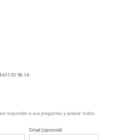
 611 01 96 14
ara responder a sus preguntas y aclarar todos
Email (opcional)