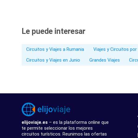
Le puede interesar
Circuitos y Viajes a Rumania
Viajes y Circuitos por
Circuitos y Viajes en Junio
Grandes Viajes
Circ
elijoviaje.es
– es la plataforma online que
te permite seleccionar los mejores
circuitos turísticos. Reunimos las ofertas