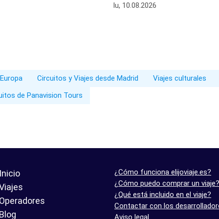
lu, 10.08.2026
 Europa
Circuitos y Viajes desde Madrid
Viajes culturales
uitos de Panavision Tours
¿Cómo funciona elijoviaje.es?
Inicio
¿Cómo puedo comprar un viaje
Viajes
¿Qué está incluido en el viaje?
Operadores
Contactar con los desarrollado
Blog
Aviso legal