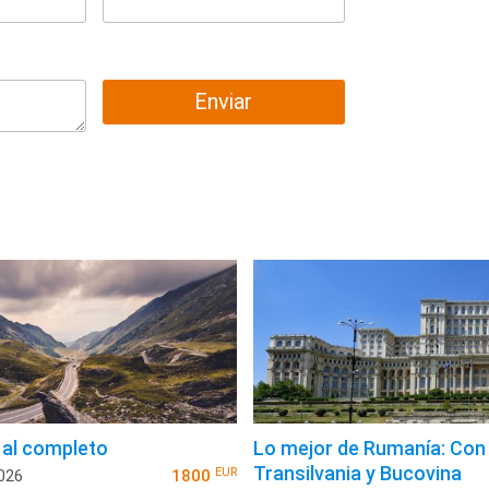
Enviar
al completo
Lo mejor de Rumanía: Con
Transilvania y Bucovina
EUR
2026
1800