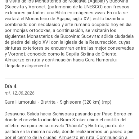
la visita de los Monasterios de Moldavia (Agapia) y Bucovina
(Sucevita y Voronet, (patrimonio de la UNESCO) con frescos
exteriores pintados, una Biblia en imágenes vivas. En ruta se
visitará el Monasterio de Agapia, siglo XVI, estilo bizantino
combinado con neoclásico y arte rumano ocupado hoy en día
por monjas ortodoxas, a continuación, se visitarán los
siguientes Monasterios de Bucovina: Sucevita: sólida ciudadela
de piedra del siglo XVI con la iglesia de la Resurrección, cuyas
pinturas exteriores se encuentran entre las mejor conservadas
y Voronet: conocido como la Capilla Sixtina de Oriente.
Almuerzo en ruta y continuación hacia Gura Humorului.
Llegada y alojamiento.
Día 4
mi, 12.08.2026
Gura Humorului - Bistrita - Sighisoara (320 km) (mp)
Desayuno. Salida hacia Sighisoara pasando por Paso Borgo en
donde el novelista irlandés Bram Stoker ubicó el castillo del
célebre vampiro en su novela “Drácula” y Bistrita, punto de
partida en la misma novela, donde realizaremos un paseo a pie
por el centro de la ciudad. Almuerzo en ruta. Continuación a