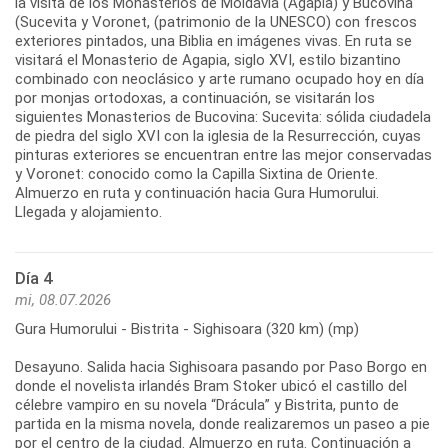
la visita de los Monasterios de Moldavia (Agapia) y Bucovina
(Sucevita y Voronet, (patrimonio de la UNESCO) con frescos
exteriores pintados, una Biblia en imágenes vivas. En ruta se
visitará el Monasterio de Agapia, siglo XVI, estilo bizantino
combinado con neoclásico y arte rumano ocupado hoy en día
por monjas ortodoxas, a continuación, se visitarán los
siguientes Monasterios de Bucovina: Sucevita: sólida ciudadela
de piedra del siglo XVI con la iglesia de la Resurrección, cuyas
pinturas exteriores se encuentran entre las mejor conservadas
y Voronet: conocido como la Capilla Sixtina de Oriente.
Almuerzo en ruta y continuación hacia Gura Humorului.
Llegada y alojamiento.
Día 4
mi, 08.07.2026
Gura Humorului - Bistrita - Sighisoara (320 km) (mp)
Desayuno. Salida hacia Sighisoara pasando por Paso Borgo en
donde el novelista irlandés Bram Stoker ubicó el castillo del
célebre vampiro en su novela “Drácula” y Bistrita, punto de
partida en la misma novela, donde realizaremos un paseo a pie
por el centro de la ciudad. Almuerzo en ruta. Continuación a