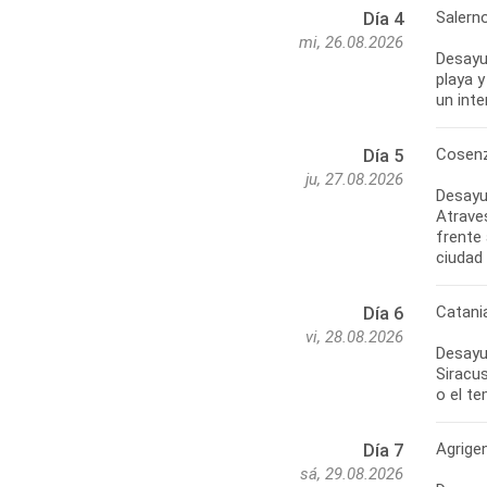
Salern
Día 4
mi, 26.08.2026
Desayun
playa y
un inte
Cosenz
Día 5
ju, 27.08.2026
Desayun
Atrave
frente 
ciudad 
Catani
Día 6
vi, 28.08.2026
Desayu
Siracus
o el t
Agrige
Día 7
sá, 29.08.2026