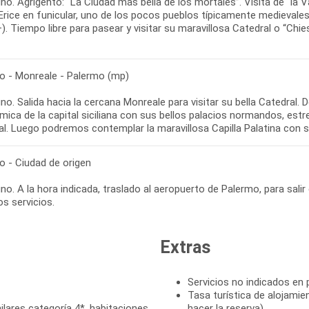
o. Agrigento: “La Ciudad más bella de los mortales”. Visita de “la Val
 Erice en funicular, uno de los pocos pueblos típicamente medievales 
). Tiempo libre para pasear y visitar su maravillosa Catedral o “Chi
o - Monreale - Palermo (mp)
o. Salida hacia la cercana Monreale para visitar su bella Catedral.
ica de la capital siciliana con sus bellos palacios normandos, estre
al. Luego podremos contemplar la maravillosa Capilla Palatina con 
o - Ciudad de origen
o. A la hora indicada, traslado al aeropuerto de Palermo, para salir e
s servicios.
Extras
Servicios no indicados en
Tasa turística de alojamie
lares categoría 4*, habitaciones
hacer la reserva)