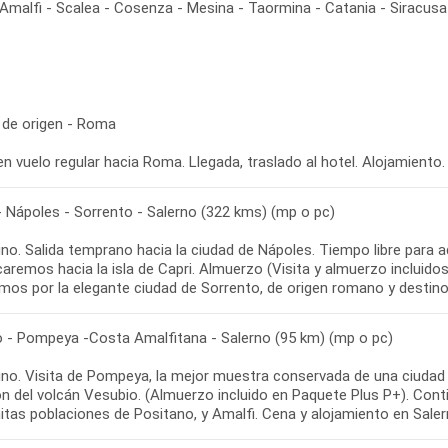
malfi - Scalea - Cosenza - Mesina - Taormina - Catania - Siracusa 
 de origen - Roma
en vuelo regular hacia Roma. Llegada, traslado al hotel. Alojamiento.
 Nápoles - Sorrento - Salerno (322 kms) (mp o pc)
o. Salida temprano hacia la ciudad de Nápoles. Tiempo libre para a
remos hacia la isla de Capri. Almuerzo (Visita y almuerzo incluidos
mos por la elegante ciudad de Sorrento, de origen romano y destino
o - Pompeya -Costa Amalfitana - Salerno (95 km) (mp o pc)
no. Visita de Pompeya, la mejor muestra conservada de una ciudad d
ón del volcán Vesubio. (Almuerzo incluido en Paquete Plus P+). Cont
itas poblaciones de Positano, y Amalfi. Cena y alojamiento en Saler