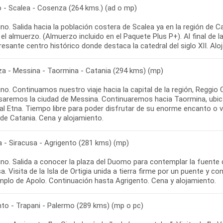
o - Scalea - Cosenza (264 kms.) (ad o mp)
o. Salida hacia la población costera de Scalea ya en la región de Ca
 el almuerzo. (Almuerzo incluido en el Paquete Plus P+). Al final de
resante centro histórico donde destaca la catedral del siglo XII. Alo
a - Messina - Taormina - Catania (294 kms) (mp)
o. Continuamos nuestro viaje hacia la capital de la región, Reggio 
saremos la ciudad de Messina. Continuaremos hacia Taormina, ubic
al Etna. Tiempo libre para poder disfrutar de su enorme encanto o vi
de Catania. Cena y alojamiento.
a - Siracusa - Agrigento (281 kms) (mp)
no. Salida a conocer la plaza del Duomo para contemplar la fuente d
a. Visita de la Isla de Ortigia unida a tierra firme por un puente y 
emplo de Apolo. Continuación hasta Agrigento. Cena y alojamiento.
nto - Trapani - Palermo (289 kms) (mp o pc)