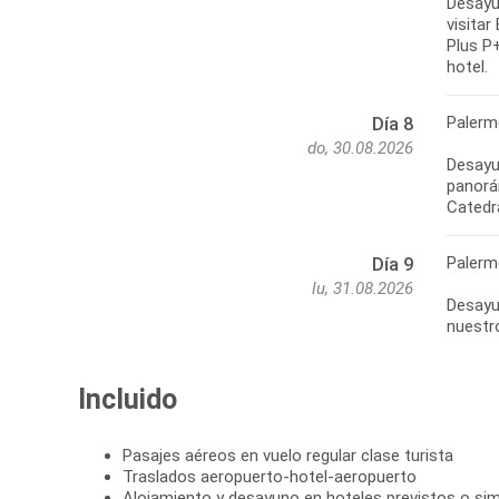
Desayun
visitar
Plus P+
hotel.
Palerm
Día 8
do, 30.08.2026
Desayun
panorám
Catedr
Palerm
Día 9
lu, 31.08.2026
Desayun
nuestro
Incluido
Pasajes aéreos en vuelo regular clase turista
Traslados aeropuerto-hotel-aeropuerto
Alojamiento y desayuno en hoteles previstos o simi