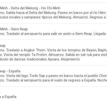
 Minh - Delta del Mekong - Ho Chi Minh
o. Salida hacia el Delta del Mekong. Paseo en barco por el río Hàm 
ículos locales y sampanes típicos del Mekong. Almuerzo. Regreso a 
 Minh - Siem Reap
o. Traslado al aeropuerto para salir en avión a Siem Reap. Llegada y
eap
no. Traslado a Angkor Thom. Visita de los templos de Bayon, Baphuon
o. Visita del templo Ta Prohm. Almuerzo. Salida en tuk-tuk para vis
áculo de danzas tradicionales Apsara. Alojamiento.
eap - España
no. Visita del lago Tonle Sap y paseo en barco hasta el pueblo Cho
zo. Traslado al aeropuerto para el vuelo de regreso a España. Noche
a
a a España.