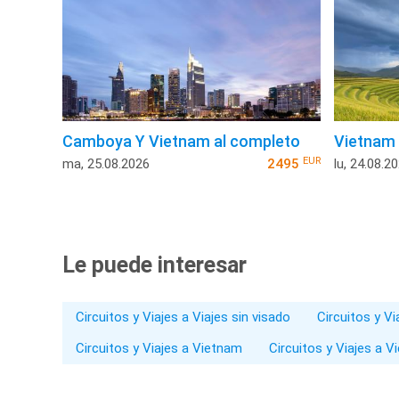
Camboya Y Vietnam al completo
Vietnam 
EUR
ma, 25.08.2026
2495
lu, 24.08.2
Le puede interesar
Circuitos y Viajes a Viajes sin visado
Circuitos y V
Circuitos y Viajes a Vietnam
Circuitos y Viajes a