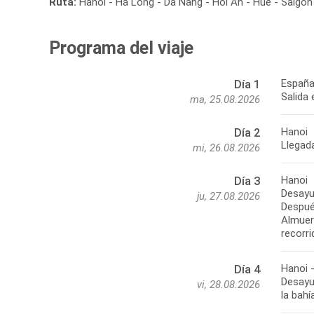
Ruta:
Hanoi - Ha Long - Da Nang - Hoi An - Hué - Saigón 
Programa del viaje
España
Día 1
Salida
ma, 25.08.2026
Hanoi
Día 2
Llegada
mi, 26.08.2026
Hanoi
Día 3
Desayun
ju, 27.08.2026
Después
Almuer
recorri
Hanoi 
Día 4
Desayun
vi, 28.08.2026
la bahí