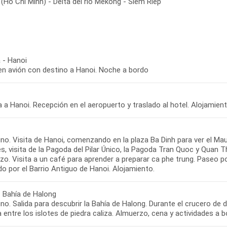
(Ho Chi Minh) - Delta del río Mekong - Siem Riep
 - Hanoi
 en avión con destino a Hanoi. Noche a bordo
 a Hanoi. Recepción en el aeropuerto y traslado al hotel. Alojamient
o. Visita de Hanoi, comenzando en la plaza Ba Dinh para ver el Mau
, visita de la Pagoda del Pilar Único, la Pagoda Tran Quoc y Quan Th
zo. Visita a un café para aprender a preparar ca phe trung. Paseo p
do por el Barrio Antiguo de Hanoi. Alojamiento.
- Bahía de Halong
o. Salida para descubrir la Bahía de Halong. Durante el crucero de 
a entre los islotes de piedra caliza. Almuerzo, cena y actividades a 