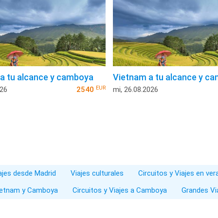
a tu alcance y camboya
Vietnam a tu alcance y c
EUR
026
2540
mi, 26.08.2026
iajes desde Madrid
Viajes culturales
Circuitos y Viajes en ve
 Vietnam y Camboya
Circuitos y Viajes a Camboya
Grandes Vi