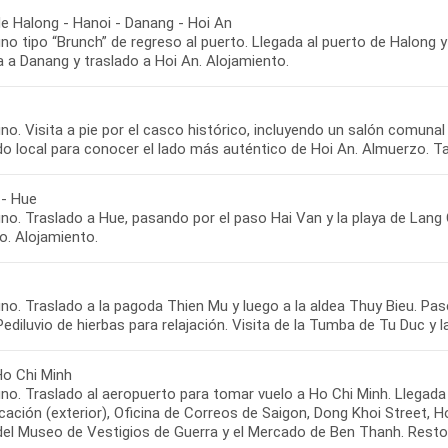
de Halong - Hanoi - Danang - Hoi An
o tipo “Brunch” de regreso al puerto. Llegada al puerto de Halong 
a a Danang y traslado a Hoi An. Alojamiento.
o. Visita a pie por el casco histórico, incluyendo un salón comunal 
o local para conocer el lado más auténtico de Hoi An. Almuerzo. Tar
 - Hue
o. Traslado a Hue, pasando por el paso Hai Van y la playa de Lang C
o. Alojamiento.
o. Traslado a la pagoda Thien Mu y luego a la aldea Thuy Bieu. Pase
 Pediluvio de hierbas para relajación. Visita de la Tumba de Tu Duc y
Ho Chi Minh
o. Traslado al aeropuerto para tomar vuelo a Ho Chi Minh. Llegada y
cación (exterior), Oficina de Correos de Saigon, Dong Khoi Street, 
del Museo de Vestigios de Guerra y el Mercado de Ben Thanh. Resto d