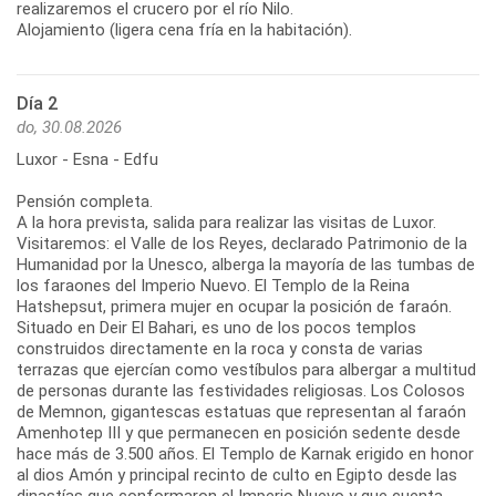
realizaremos el crucero por el río Nilo.
Alojamiento (ligera cena fría en la habitación).
Día 2
do, 30.08.2026
Luxor - Esna - Edfu
Pensión completa.
A la hora prevista, salida para realizar las visitas de Luxor.
Visitaremos: el Valle de los Reyes, declarado Patrimonio de la
Humanidad por la Unesco, alberga la mayoría de las tumbas de
los faraones del Imperio Nuevo. El Templo de la Reina
Hatshepsut, primera mujer en ocupar la posición de faraón.
Situado en Deir El Bahari, es uno de los pocos templos
construidos directamente en la roca y consta de varias
terrazas que ejercían como vestíbulos para albergar a multitud
de personas durante las festividades religiosas. Los Colosos
de Memnon, gigantescas estatuas que representan al faraón
Amenhotep III y que permanecen en posición sedente desde
hace más de 3.500 años. El Templo de Karnak erigido en honor
al dios Amón y principal recinto de culto en Egipto desde las
dinastías que conformaron el Imperio Nuevo y que cuenta,