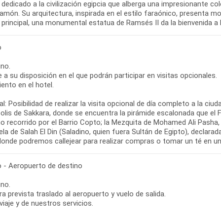
dedicado a la civilización egipcia que alberga una impresionante co
món. Su arquitectura, inspirada en el estilo faraónico, presenta mo
o principal, una monumental estatua de Ramsés II da la bienvenida a 
o
no.
re a su disposición en el que podrán participar en visitas opcionales.
ento en el hotel.
l: Posibilidad de realizar la visita opcional de día completo a la ciu
olis de Sakkara, donde se encuentra la pirámide escalonada que el 
o recorrido por el Barrio Copto; la Mezquita de Mohamed Ali Pasha
la de Salah El Din (Saladino, quien fuera Sultán de Egipto), declara
 donde podremos callejear para realizar compras o tomar un té en un
o - Aeropuerto de destino
no.
ra prevista traslado al aeropuerto y vuelo de salida.
 viaje y de nuestros servicios.