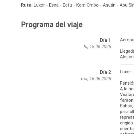
Ruta:
Luxor - Esna - Edfu - Kom Ombo - Asuán - Abu Sim
Programa del viaje
Aeropu
Día 1
lu, 15.06.2026
Llegada
Alojami
Luxor 
Día 2
ma, 16.06.2026
Pensió
A la ho
Visitar
faraone
Bahari
para a
repres
erigido
cuenta