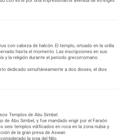
do con éste por una impresionante avenida de esfinges
orus con cabeza de halcón. El templo, situado en la orilla
nservado hasta el momento. Las inscripciones en sus
a y la religión durante el periodo grecorromano.
gipto dedicado simultáneamente a dos dioses, el dios
tuosos Templos de Abu Simbel.
jo de Abu Simbel, y fue mandado erigir por el Faraón
os seis templos edificados en roca en la zona nubia y
cción de la gran presa de Aswan.
considerado la joya del Nilo.