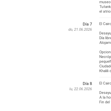
museo 
Tutanka
el atri
El Cair
Día 7
do, 21.06.2026
Desayu
Día lib
Alojami
Opciona
Necróp
pequeñ
Ciudade
Khalili
El Cair
Día 8
lu, 22.06.2026
Desayu
A la ho
Fin del