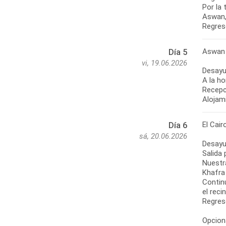
Por la 
Aswan, 
Regres
Aswan 
Día 5
vi, 19.06.2026
Desayu
A la ho
Recepci
Alojam
El Cair
Día 6
sá, 20.06.2026
Desayu
Salida 
Nuestr
Khafra
Contin
el reci
Regreso
Opciona