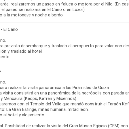
tarde, realizaremos un paseo en faluca o motora por el Nilo. (En ca
el paseo se realizará en El Cairo o en Luxor).
o a la motonave y noche a bordo.
- El Cairo
no.
ra prevista desembarque y traslado al aeropuerto para volar con dest
ón y traslado al hotel.
iento.
o
no.
para realizar la visita panorámica a las Pirámides de Guiza.
a visita consistirá en una panorámica de la necrópolis con parada a
 y Mencaura (Keops, Kefrén y Micerinos).
uaremos con el Templo del Valle que mandó construir el Faraón Kefr
nto: La Gran Esfinge, mitad humana, mitad león.
 al hotel y alojamiento.
l: Posibilidad de realizar la visita del Gran Museo Egipcio (GEM) co