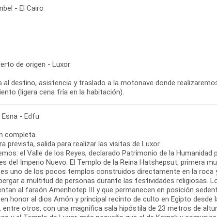
bel - El Cairo
erto de origen - Luxor
 al destino, asistencia y traslado a la motonave donde realizaremos e
ento (ligera cena fría en la habitación).
- Esna - Edfu
n completa.
ra prevista, salida para realizar las visitas de Luxor.
emos: el Valle de los Reyes, declarado Patrimonio de la Humanidad p
s del Imperio Nuevo. El Templo de la Reina Hatshepsut, primera muje
, es uno de los pocos templos construidos directamente en la roca 
lbergar a multitud de personas durante las festividades religiosas
entan al faraón Amenhotep III y que permanecen en posición seden
 en honor al dios Amón y principal recinto de culto en Egipto desde
, entre otros, con una magnífica sala hipóstila de 23 metros de alt