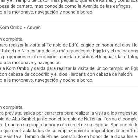
as y el Templo de Luxor, más pequeño que el de Karnak y comunica
beza de carnero, más conocida como la Avenida de las esfinges.
o a la motonave, navegación y noche a bordo.
 Kom Ombo - Aswan
n completa.
para realizar la visita al Templo de Edfú, erigido en honor del dios H
ntal del río Nilo es uno de los más grandes de Egipto y el mejor co
 proporcionan información importante sobre el lenguaje, la mitologí
o a la motonave y navegación.
 a Kom Ombo y salida para realizar la visita del único templo en E
con cabeza de cocodrilo y el dios Haroeris con cabeza de halcón.
o a la motonave, navegación y noche a bordo.
n completa.
ra prevista, salida por carretera para realizar la visita a los majes
lo de Abu Simbel, junto con el templo de Nefertari forma el comple
II, uno en su propio honor y otro en el de su esposa. Son uno de l
on que ser trasladados de su emplazamiento original tras la constru
 y visita al Templo de Philae, construido en honor de la diosa Isis y 