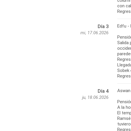
column
con ca
Regres
Edfu -
Día 3
mi, 17.06.2026
Pensió
Salida 
occide
paredes
Regres
Llegada
Sobek 
Regres
Aswan
Día 4
ju, 18.06.2026
Pensió
A la ho
El temp
Ramsés 
tuvier
Regreso