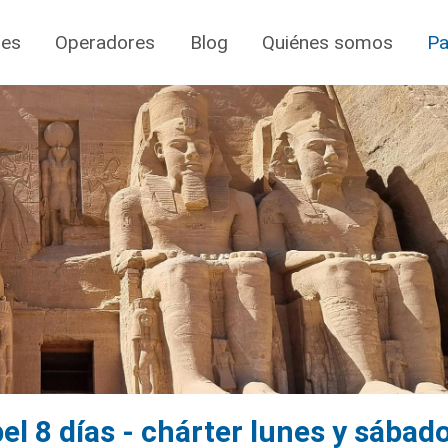
jes
Operadores
Blog
Quiénes somos
Pa
l 8 días - chárter lunes y sábad