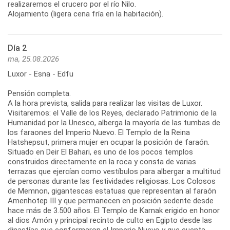
realizaremos el crucero por el río Nilo.
Alojamiento (ligera cena fría en la habitación).
Día 2
ma, 25.08.2026
Luxor - Esna - Edfu
Pensión completa.
A la hora prevista, salida para realizar las visitas de Luxor.
Visitaremos: el Valle de los Reyes, declarado Patrimonio de la
Humanidad por la Unesco, alberga la mayoría de las tumbas de
los faraones del Imperio Nuevo. El Templo de la Reina
Hatshepsut, primera mujer en ocupar la posición de faraón.
Situado en Deir El Bahari, es uno de los pocos templos
construidos directamente en la roca y consta de varias
terrazas que ejercían como vestíbulos para albergar a multitud
de personas durante las festividades religiosas. Los Colosos
de Memnon, gigantescas estatuas que representan al faraón
Amenhotep III y que permanecen en posición sedente desde
hace más de 3.500 años. El Templo de Karnak erigido en honor
al dios Amón y principal recinto de culto en Egipto desde las
dinastías que conformaron el Imperio Nuevo y que cuenta,