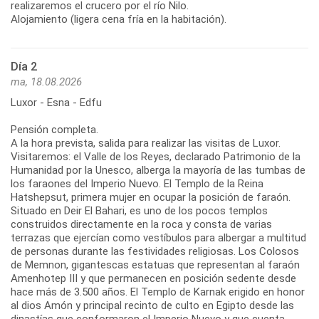
realizaremos el crucero por el río Nilo.
Alojamiento (ligera cena fría en la habitación).
Día 2
ma, 18.08.2026
Luxor - Esna - Edfu
Pensión completa.
A la hora prevista, salida para realizar las visitas de Luxor.
Visitaremos: el Valle de los Reyes, declarado Patrimonio de la
Humanidad por la Unesco, alberga la mayoría de las tumbas de
los faraones del Imperio Nuevo. El Templo de la Reina
Hatshepsut, primera mujer en ocupar la posición de faraón.
Situado en Deir El Bahari, es uno de los pocos templos
construidos directamente en la roca y consta de varias
terrazas que ejercían como vestíbulos para albergar a multitud
de personas durante las festividades religiosas. Los Colosos
de Memnon, gigantescas estatuas que representan al faraón
Amenhotep III y que permanecen en posición sedente desde
hace más de 3.500 años. El Templo de Karnak erigido en honor
al dios Amón y principal recinto de culto en Egipto desde las
dinastías que conformaron el Imperio Nuevo y que cuenta,