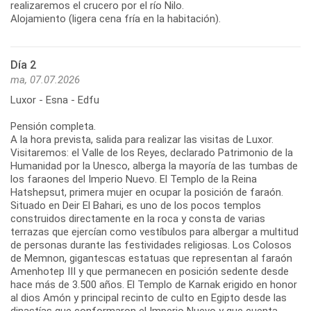
realizaremos el crucero por el río Nilo.
Alojamiento (ligera cena fría en la habitación).
Día 2
ma, 07.07.2026
Luxor - Esna - Edfu
Pensión completa.
A la hora prevista, salida para realizar las visitas de Luxor.
Visitaremos: el Valle de los Reyes, declarado Patrimonio de la
Humanidad por la Unesco, alberga la mayoría de las tumbas de
los faraones del Imperio Nuevo. El Templo de la Reina
Hatshepsut, primera mujer en ocupar la posición de faraón.
Situado en Deir El Bahari, es uno de los pocos templos
construidos directamente en la roca y consta de varias
terrazas que ejercían como vestíbulos para albergar a multitud
de personas durante las festividades religiosas. Los Colosos
de Memnon, gigantescas estatuas que representan al faraón
Amenhotep III y que permanecen en posición sedente desde
hace más de 3.500 años. El Templo de Karnak erigido en honor
al dios Amón y principal recinto de culto en Egipto desde las
dinastías que conformaron el Imperio Nuevo y que cuenta,