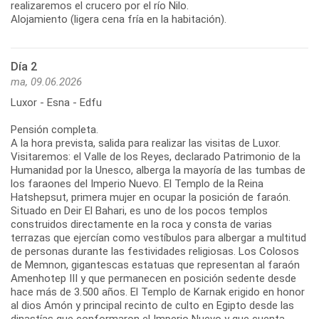
realizaremos el crucero por el río Nilo.
Alojamiento (ligera cena fría en la habitación).
Día 2
ma, 09.06.2026
Luxor - Esna - Edfu
Pensión completa.
A la hora prevista, salida para realizar las visitas de Luxor.
Visitaremos: el Valle de los Reyes, declarado Patrimonio de la
Humanidad por la Unesco, alberga la mayoría de las tumbas de
los faraones del Imperio Nuevo. El Templo de la Reina
Hatshepsut, primera mujer en ocupar la posición de faraón.
Situado en Deir El Bahari, es uno de los pocos templos
construidos directamente en la roca y consta de varias
terrazas que ejercían como vestíbulos para albergar a multitud
de personas durante las festividades religiosas. Los Colosos
de Memnon, gigantescas estatuas que representan al faraón
Amenhotep III y que permanecen en posición sedente desde
hace más de 3.500 años. El Templo de Karnak erigido en honor
al dios Amón y principal recinto de culto en Egipto desde las
dinastías que conformaron el Imperio Nuevo y que cuenta,