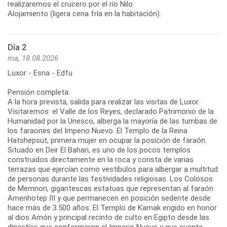
realizaremos el crucero por el río Nilo.
Alojamiento (ligera cena fría en la habitación).
Día 2
ma, 18.08.2026
Luxor - Esna - Edfu
Pensión completa.
A la hora prevista, salida para realizar las visitas de Luxor.
Visitaremos: el Valle de los Reyes, declarado Patrimonio de la
Humanidad por la Unesco, alberga la mayoría de las tumbas de
los faraones del Imperio Nuevo. El Templo de la Reina
Hatshepsut, primera mujer en ocupar la posición de faraón.
Situado en Deir El Bahari, es uno de los pocos templos
construidos directamente en la roca y consta de varias
terrazas que ejercían como vestíbulos para albergar a multitud
de personas durante las festividades religiosas. Los Colosos
de Memnon, gigantescas estatuas que representan al faraón
Amenhotep III y que permanecen en posición sedente desde
hace más de 3.500 años. El Templo de Karnak erigido en honor
al dios Amón y principal recinto de culto en Egipto desde las
dinastías que conformaron el Imperio Nuevo y que cuenta,