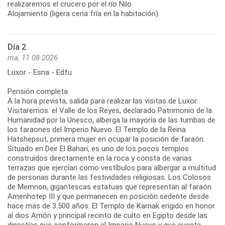
realizaremos el crucero por el río Nilo.
Alojamiento (ligera cena fría en la habitación).
Día 2
ma, 11.08.2026
Luxor - Esna - Edfu
Pensión completa.
A la hora prevista, salida para realizar las visitas de Luxor.
Visitaremos: el Valle de los Reyes, declarado Patrimonio de la
Humanidad por la Unesco, alberga la mayoría de las tumbas de
los faraones del Imperio Nuevo. El Templo de la Reina
Hatshepsut, primera mujer en ocupar la posición de faraón.
Situado en Deir El Bahari, es uno de los pocos templos
construidos directamente en la roca y consta de varias
terrazas que ejercían como vestíbulos para albergar a multitud
de personas durante las festividades religiosas. Los Colosos
de Memnon, gigantescas estatuas que representan al faraón
Amenhotep III y que permanecen en posición sedente desde
hace más de 3.500 años. El Templo de Karnak erigido en honor
al dios Amón y principal recinto de culto en Egipto desde las
dinastías que conformaron el Imperio Nuevo y que cuenta,