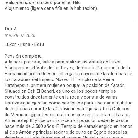
realizaremos el crucero por el río Nilo.
Alojamiento (ligera cena fría en la habitación).
Día 2
ma, 28.07.2026
Luxor - Esna - Edfu
Pensión completa.
A la hora prevista, salida para realizar las visitas de Luxor.
Visitaremos: el Valle de los Reyes, declarado Patrimonio de la
Humanidad por la Unesco, alberga la mayoría de las tumbas de
los faraones del Imperio Nuevo. El Templo de la Reina
Hatshepsut, primera mujer en ocupar la posición de faraón.
Situado en Deir El Bahari, es uno de los pocos templos
construidos directamente en la roca y consta de varias
terrazas que ejercían como vestíbulos para albergar a multitud
de personas durante las festividades religiosas. Los Colosos
de Memnon, gigantescas estatuas que representan al faraón
Amenhotep III y que permanecen en posición sedente desde
hace más de 3.500 años. El Templo de Karnak erigido en honor
al dios Amón y principal recinto de culto en Egipto desde las
dinastías que conformaron el Imperio Nuevo y que cuenta,