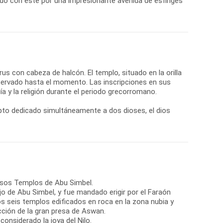
do con éste por una impresionante avenida de esfinges
orus con cabeza de halcón. El templo, situado en la orilla
nservado hasta el momento. Las inscripciones en sus
a y la religión durante el periodo grecorromano.
gipto dedicado simultáneamente a dos dioses, el dios
tuosos Templos de Abu Simbel.
jo de Abu Simbel, y fue mandado erigir por el Faraón
os seis templos edificados en roca en la zona nubia y
cción de la gran presa de Aswan.
considerado la joya del Nilo.