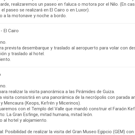
tarde, realizaremos un paseo en faluca o motora por el Nilo. (En ca
el paseo se realizará en El Cairo o en Luxor).
o a la motonave y noche a bordo.
- El Cairo
no.
ra prevista desembarque y traslado al aeropuerto para volar con dest
ón y traslado al hotel.
iento.
o
no.
para realizar la visita panorámica a las Pirámides de Guiza.
a visita consistirá en una panorámica de la necrópolis con parada a
 y Mencaura (Keops, Kefrén y Micerinos).
uaremos con el Templo del Valle que mandó construir el Faraón Kefr
nto: La Gran Esfinge, mitad humana, mitad león.
 al hotel y alojamiento.
l: Posibilidad de realizar la visita del Gran Museo Egipcio (GEM) co