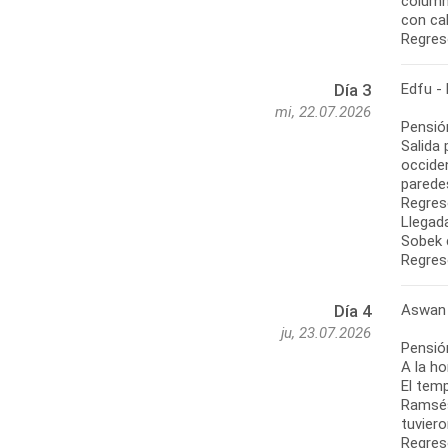
column
con ca
Regres
Edfu -
Día 3
mi, 22.07.2026
Pensió
Salida 
occide
paredes
Regres
Llegada
Sobek 
Regres
Aswan
Día 4
ju, 23.07.2026
Pensió
A la ho
El temp
Ramsés 
tuvier
Regreso