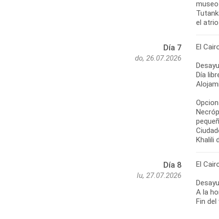
museo 
Tutanka
el atri
El Cair
Día 7
do, 26.07.2026
Desayu
Día lib
Alojami
Opciona
Necróp
pequeñ
Ciudade
Khalili
El Cair
Día 8
lu, 27.07.2026
Desayu
A la ho
Fin del