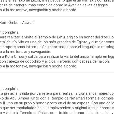
as y el Templo de Luxor, más pequeño que el de Karnak y comunica
beza de carnero, más conocida como la Avenida de las esfinges.
o a la motonave, navegación y noche a bordo.
 Kom Ombo - Aswan
n completa.
para realizar la visita al Templo de Edfú, erigido en honor del dios H
ntal del río Nilo es uno de los más grandes de Egipto y el mejor co
 proporcionan información importante sobre el lenguaje, la mitologí
o a la motonave y navegación.
 a Kom Ombo y salida para realizar la visita del único templo en E
con cabeza de cocodrilo y el dios Haroeris con cabeza de halcón.
o a la motonave, navegación y noche a bordo.
n completa.
ra prevista, salida por carretera para realizar la visita a los majes
lo de Abu Simbel, junto con el templo de Nefertari forma el comple
II, uno en su propio honor y otro en el de su esposa. Son uno de l
on que ser trasladados de su emplazamiento original tras la constru
 y visita al Templo de Philae, construido en honor de la diosa Isis y 