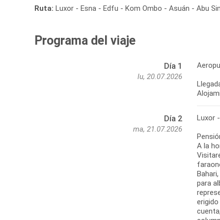
Ruta:
Luxor - Esna - Edfu - Kom Ombo - Asuán - Abu Sim
Programa del viaje
Aeropu
Día 1
lu, 20.07.2026
Llegada
Alojami
Luxor 
Día 2
ma, 21.07.2026
Pensió
A la ho
Visitar
faraone
Bahari
para a
repres
erigido
cuenta