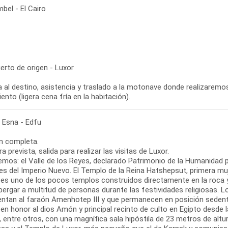
bel - El Cairo
erto de origen - Luxor
 al destino, asistencia y traslado a la motonave donde realizaremos e
ento (ligera cena fría en la habitación).
- Esna - Edfu
n completa.
ra prevista, salida para realizar las visitas de Luxor.
emos: el Valle de los Reyes, declarado Patrimonio de la Humanidad p
s del Imperio Nuevo. El Templo de la Reina Hatshepsut, primera muje
, es uno de los pocos templos construidos directamente en la roca 
lbergar a multitud de personas durante las festividades religiosas
entan al faraón Amenhotep III y que permanecen en posición seden
 en honor al dios Amón y principal recinto de culto en Egipto desde
, entre otros, con una magnífica sala hipóstila de 23 metros de alt