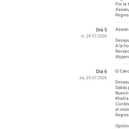
Por la 
Aswan, 
Regres
Aswan 
Día 5
vi, 24.07.2026
Desayu
A la ho
Recepci
Alojam
El Cair
Día 6
sá, 25.07.2026
Desayu
Salida 
Nuestr
Khafra
Contin
el reci
Regreso
Opciona