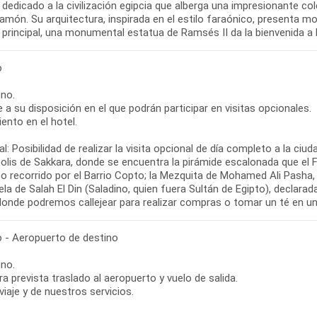
dedicado a la civilización egipcia que alberga una impresionante co
món. Su arquitectura, inspirada en el estilo faraónico, presenta mo
o principal, una monumental estatua de Ramsés II da la bienvenida a 
o
no.
re a su disposición en el que podrán participar en visitas opcionales.
ento en el hotel.
l: Posibilidad de realizar la visita opcional de día completo a la ciu
olis de Sakkara, donde se encuentra la pirámide escalonada que el 
o recorrido por el Barrio Copto; la Mezquita de Mohamed Ali Pasha
la de Salah El Din (Saladino, quien fuera Sultán de Egipto), declara
 donde podremos callejear para realizar compras o tomar un té en un
o - Aeropuerto de destino
no.
ra prevista traslado al aeropuerto y vuelo de salida.
 viaje y de nuestros servicios.