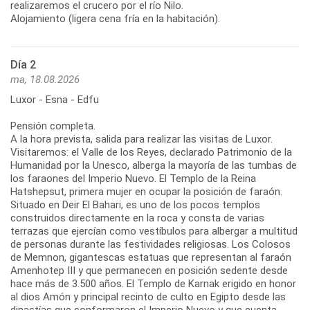
realizaremos el crucero por el río Nilo.
Alojamiento (ligera cena fría en la habitación).
Día 2
ma, 18.08.2026
Luxor - Esna - Edfu
Pensión completa.
A la hora prevista, salida para realizar las visitas de Luxor.
Visitaremos: el Valle de los Reyes, declarado Patrimonio de la
Humanidad por la Unesco, alberga la mayoría de las tumbas de
los faraones del Imperio Nuevo. El Templo de la Reina
Hatshepsut, primera mujer en ocupar la posición de faraón.
Situado en Deir El Bahari, es uno de los pocos templos
construidos directamente en la roca y consta de varias
terrazas que ejercían como vestíbulos para albergar a multitud
de personas durante las festividades religiosas. Los Colosos
de Memnon, gigantescas estatuas que representan al faraón
Amenhotep III y que permanecen en posición sedente desde
hace más de 3.500 años. El Templo de Karnak erigido en honor
al dios Amón y principal recinto de culto en Egipto desde las
dinastías que conformaron el Imperio Nuevo y que cuenta,