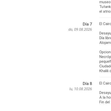
museo 
Tutanka
el atri
El Cair
Día 7
do, 09.08.2026
Desayu
Día lib
Alojami
Opciona
Necróp
pequeñ
Ciudade
Khalili
El Cair
Día 8
lu, 10.08.2026
Desayu
A la ho
Fin del