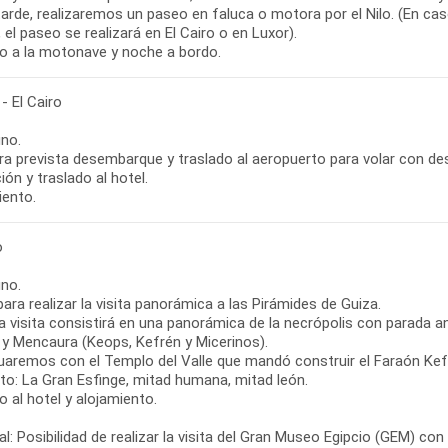
tarde, realizaremos un paseo en faluca o motora por el Nilo. (En ca
el paseo se realizará en El Cairo o en Luxor).
o a la motonave y noche a bordo.
- El Cairo
no.
ra prevista desembarque y traslado al aeropuerto para volar con dest
ón y traslado al hotel.
iento.
o
no.
para realizar la visita panorámica a las Pirámides de Guiza.
a visita consistirá en una panorámica de la necrópolis con parada a
 y Mencaura (Keops, Kefrén y Micerinos).
uaremos con el Templo del Valle que mandó construir el Faraón Kefr
nto: La Gran Esfinge, mitad humana, mitad león.
 al hotel y alojamiento.
l: Posibilidad de realizar la visita del Gran Museo Egipcio (GEM) co