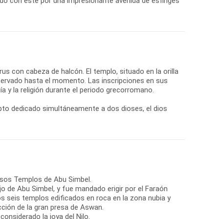
do con éste por una impresionante avenida de esfinges
orus con cabeza de halcón. El templo, situado en la orilla
nservado hasta el momento. Las inscripciones en sus
a y la religión durante el periodo grecorromano.
gipto dedicado simultáneamente a dos dioses, el dios
tuosos Templos de Abu Simbel.
jo de Abu Simbel, y fue mandado erigir por el Faraón
os seis templos edificados en roca en la zona nubia y
cción de la gran presa de Aswan.
considerado la joya del Nilo.