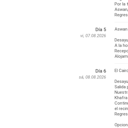
Por la 
Aswan, 
Regres
Aswan 
Día 5
vi, 07.08.2026
Desayu
A la ho
Recepci
Alojam
El Cair
Día 6
sá, 08.08.2026
Desayu
Salida 
Nuestr
Khafra
Contin
el reci
Regreso
Opciona