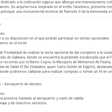
dedicado a la civilización egipcia que alberga una impresionante co
món. Su arquitectura, inspirada en el estilo faraónico, presenta mo
o principal, una monumental estatua de Ramsés II da la bienvenida a 
o
no.
re a su disposición en el que podrán participar en visitas opcionales.
ento en el hotel.
l: Posibilidad de realizar la visita opcional de día completo a la ciu
olis de Sakkara, donde se encuentra la pirámide escalonada que el 
o recorrido por el Barrio Copto; la Mezquita de Mohamed Ali Pasha
la de Salah El Din (Saladino, quien fuera Sultán de Egipto), declara
 donde podremos callejear para realizar compras o tomar un té en un
o - Aeropuerto de destino
no.
ra prevista traslado al aeropuerto y vuelo de salida.
 viaje y de nuestros servicios.