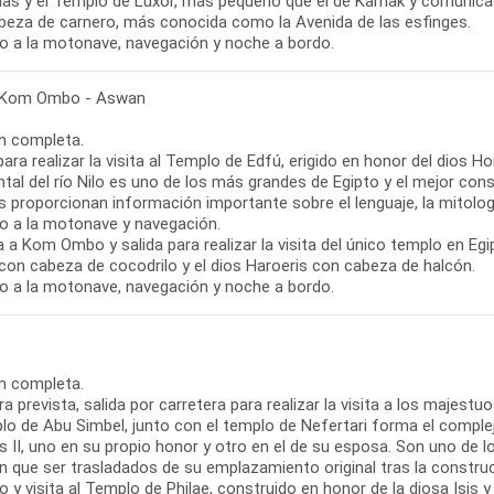
as y el Templo de Luxor, más pequeño que el de Karnak y comunica
beza de carnero, más conocida como la Avenida de las esfinges.
o a la motonave, navegación y noche a bordo.
 Kom Ombo - Aswan
n completa.
para realizar la visita al Templo de Edfú, erigido en honor del dios H
ntal del río Nilo es uno de los más grandes de Egipto y el mejor co
 proporcionan información importante sobre el lenguaje, la mitologí
o a la motonave y navegación.
 a Kom Ombo y salida para realizar la visita del único templo en E
con cabeza de cocodrilo y el dios Haroeris con cabeza de halcón.
o a la motonave, navegación y noche a bordo.
n completa.
ra prevista, salida por carretera para realizar la visita a los majes
lo de Abu Simbel, junto con el templo de Nefertari forma el comple
II, uno en su propio honor y otro en el de su esposa. Son uno de l
on que ser trasladados de su emplazamiento original tras la constru
 y visita al Templo de Philae, construido en honor de la diosa Isis y 