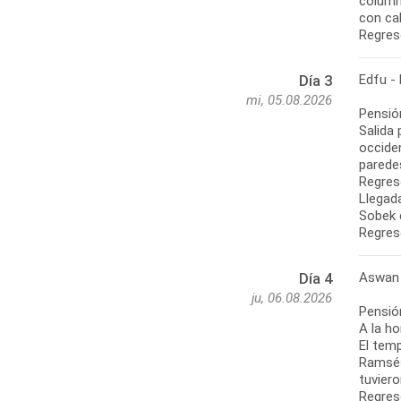
column
con ca
Regres
Edfu -
Día 3
mi, 05.08.2026
Pensió
Salida 
occide
paredes
Regres
Llegada
Sobek 
Regres
Aswan
Día 4
ju, 06.08.2026
Pensió
A la ho
El temp
Ramsés 
tuvier
Regreso