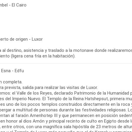
bel - El Cairo
erto de origen - Luxor
 al destino, asistencia y traslado a la motonave donde realizaremos e
ento (ligera cena fría en la habitación).
- Esna - Edfu
n completa.
ra prevista, salida para realizar las visitas de Luxor.
emos: el Valle de los Reyes, declarado Patrimonio de la Humanidad p
s del Imperio Nuevo. El Templo de la Reina Hatshepsut, primera muje
, es uno de los pocos templos construidos directamente en la roca 
lbergar a multitud de personas durante las festividades religiosas
entan al faraón Amenhotep III y que permanecen en posición seden
 en honor al dios Amón y principal recinto de culto en Egipto desde
, entre otros, con una magnífica sala hipóstila de 23 metros de alt