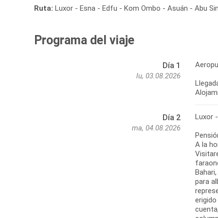
Ruta:
Luxor - Esna - Edfu - Kom Ombo - Asuán - Abu Sim
Programa del viaje
Aeropu
Día 1
lu, 03.08.2026
Llegada
Alojami
Luxor 
Día 2
ma, 04.08.2026
Pensió
A la ho
Visitar
faraone
Bahari
para a
repres
erigido
cuenta